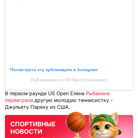
Посмотреть эту публикацию в Instagram
Публикация от US Open (@usopen)
В первом раунде US Open Елена
Рыбакина
переиграла
другую молодую теннисистку -
Джульету Пареху из США.