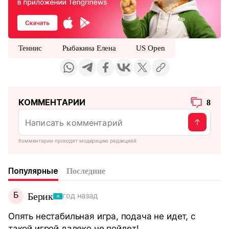
Теннис
Рыбакина Елена
US Open
КОММЕНТАРИИ
8
Комментарии проходят модерацию редакцией
Популярные
Последние
Б
Берик
год назад
Опять нестабильная игра, подача не идет, с
такой игрой далеко не пойдет!