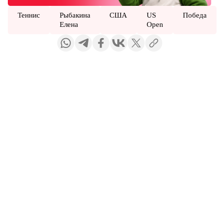
Теннис
Рыбакина
США
US
Победа
Елена
Open