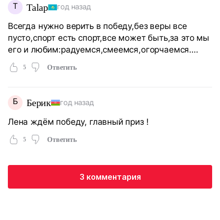
T
Talap
год назад
Всегда нужно верить в победу,без веры все
пусто,спорт есть спорт,все может быть,за это мы
его и любим:радуемся,смеемся,огорчаемся….
5
Ответить
Б
Берик
год назад
Лена ждём победу, главный приз !
5
Ответить
3 комментария