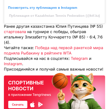
Посмотреть эту публикацию в Instagram
Публикация от Kazakhstan Tennis Federation (@ktf.kz)
Ранее другая казахстанка Юлия Путинцева (№ 55)
стартовала
на турнире с победы, обыграв
итальянку Элизабетту Коччаретто (№ 85) - 6:4, 7:6
(4).
Читайте также:
Победа над первой ракеткой мира
подняла Рыбакину в рейтинге WTA
Подписывайся на нас в соцсетях:
Telegram
и
Instagram
.
Присоединяйся и получай самые важные новости!