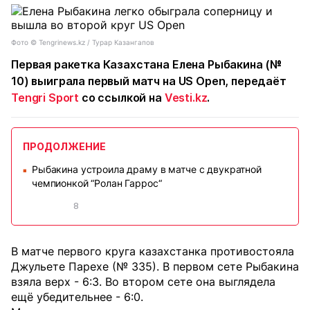
Фото ©️ Tengrinews.kz / Турар Казангапов
Первая ракетка Казахстана Елена Рыбакина (№
10) выиграла первый матч на US Open, передаёт
Tengri Sport
со ссылкой на
Vesti.kz
.
ПРОДОЛЖЕНИЕ
Рыбакина устроила драму в матче с двукратной
■
чемпионкой “Ролан Гаррос“
8
В матче первого круга казахстанка противостояла
Джульете Парехе (№ 335). В первом сете Рыбакина
взяла верх - 6:3. Во втором сете она выглядела
ещё убедительнее - 6:0.