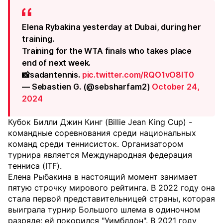
Elena Rybakina yesterday at Dubai, during her
training.
Training for the WTA finals who takes place
end of next week.
📸sadantennis.
pic.twitter.com/RQO1vO8IT0
— Sebastien G. (@sebsharfam2)
October 24,
2024
Кубок Билли Джин Кинг (Billie Jean King Cup) -
командные соревнования среди национальных
команд среди теннисисток. Организатором
турнира является Международная федерация
тенниса (ITF).
Елена Рыбакина в настоящий момент занимает
пятую строчку мирового рейтинга. В 2022 году она
стала первой представительницей страны, которая
выиграла турнир Большого шлема в одиночном
разряде: ей покорился "Уимблдон". В 2021 году