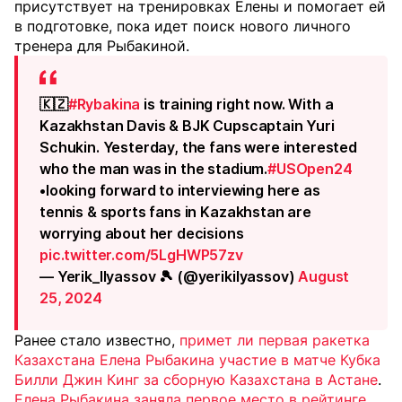
присутствует на тренировках Елены и помогает ей
в подготовке, пока идет поиск нового личного
тренера для Рыбакиной.
🇰🇿
#Rybakina
is training right now. With a
Kazakhstan Davis & BJK Cupscaptain Yuri
Schukin. Yesterday, the fans were interested
who the man was in the stadium.
#USOpen24
•looking forward to interviewing here as
tennis & sports fans in Kazakhstan are
worrying about her decisions
pic.twitter.com/5LgHWP57zv
— Yerik_Ilyassov 🎾 (@yerikilyassov)
August
25, 2024
Ранее стало известно,
примет ли первая ракетка
Казахстана Елена Рыбакина участие в матче Кубка
Билли Джин Кинг за сборную Казахстана в Астане
.
Елена Рыбакина заняла первое место в рейтинге