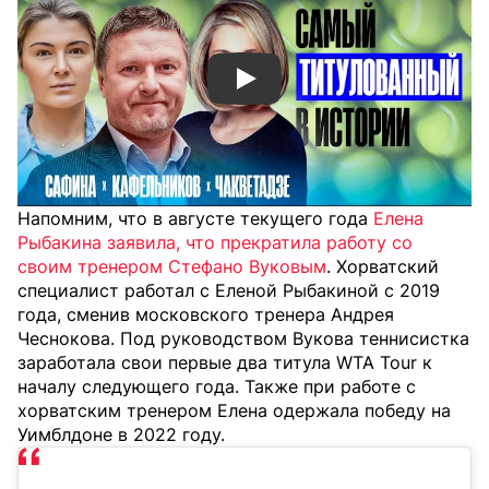
Смотреть видео YouTube
Напомним, что в августе текущего года
Елена
Рыбакина заявила, что прекратила работу со
своим тренером Стефано Вуковым
. Хорватский
специалист работал с Еленой Рыбакиной с 2019
года, сменив московского тренера Андрея
Чеснокова. Под руководством Вукова теннисистка
заработала свои первые два титула WTA Tour к
началу следующего года. Также при работе с
хорватским тренером Елена одержала победу на
Уимблдоне в 2022 году.