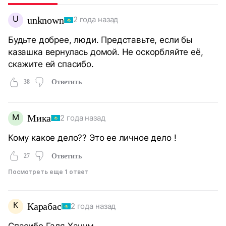
U
unknown
2 года назад
Будьте добрее, люди. Представьте, если бы
казашка вернулась домой. Не оскорбляйте её,
скажите ей спасибо.
38
Ответить
М
Мика
2 года назад
Кому какое дело?? Это ее личное дело !
27
Ответить
Посмотреть еще 1 ответ
К
Карабас
2 года назад
Спасибо Галя Ханум