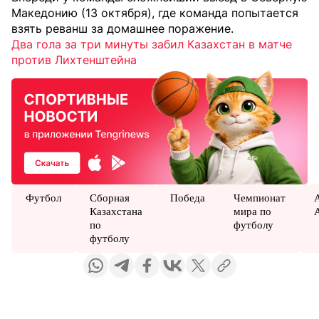
Македонию (13 октября), где команда попытается
взять реванш за домашнее поражение.
Два гола за три минуты забил Казахстан в матче
против Лихтенштейна
Футбол
Сборная
Победа
Чемпионат
Казахстана
мира по
по
футболу
футболу