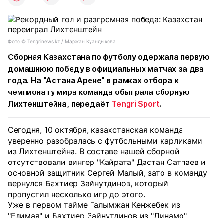
Фото ©️ Tengrinews.kz / Маржан Куандыкова
Сборная Казахстана по футболу одержала первую
домашнюю победу в официальных матчах за два
года. На "Астана Арене" в рамках отбора к
чемпионату мира команда обыграла сборную
Лихтенштейна, передаёт
Tengri Sport
.
Сегодня, 10 октября, казахстанская команда
уверенно разобралась с футбольными карликами
из Лихтенштейна. В составе нашей сборной
отсутствовали вингер "Кайрата" Дастан Сатпаев и
основной защитник Сергей Малый, зато в команду
вернулся Бахтиер Зайнутдинов, который
пропустил несколько игр до этого.
Уже в первом тайме Галымжан Кенжебек из
"Елимая" и Бахтиер Зайнутдинов из "Динамо"