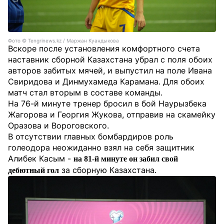
Фото ©️ Tengrinews.kz / Маржан Куандыкова
Вскоре после установления комфортного счета
наставник сборной Казахстана убрал с поля обоих
авторов забитых мячей, и выпустил на поле Ивана
Свиридова и Динмухамеда Карамана. Для обоих
матч стал вторым в составе команды.
На 76-й минуте тренер бросил в бой Наурызбека
Жагорова и Георгия Жукова, отправив на скамейку
Оразова и Вороговского.
В отсутствии главных бомбардиров роль
голеодора неожиданно взял на себя защитник
Алибек Касым -
на 81-й минуте он забил свой
за сборную Казахстана.
дебютный гол