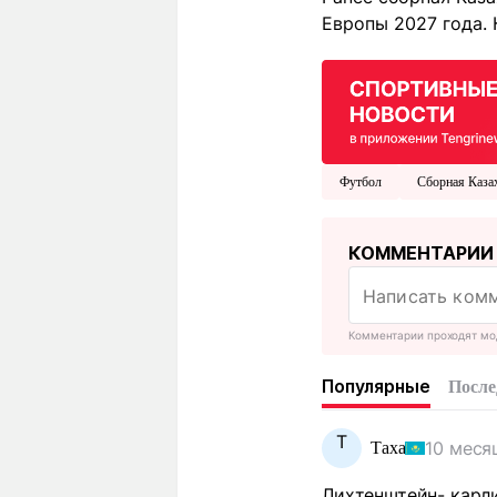
Европы 2027 года.
Футбол
Сборная Каза
КОММЕНТАРИИ
Комментарии проходят мо
Популярные
После
Т
10 меся
Таха
Лихтенштейн- карлик