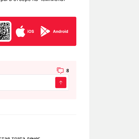
8
тая трата денег.