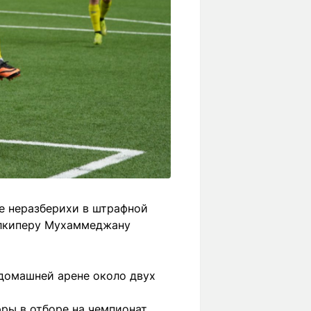
ле неразберихи в штрафной
олкиперу Мухаммеджану
 домашней арене около двух
рры в отборе на чемпионат