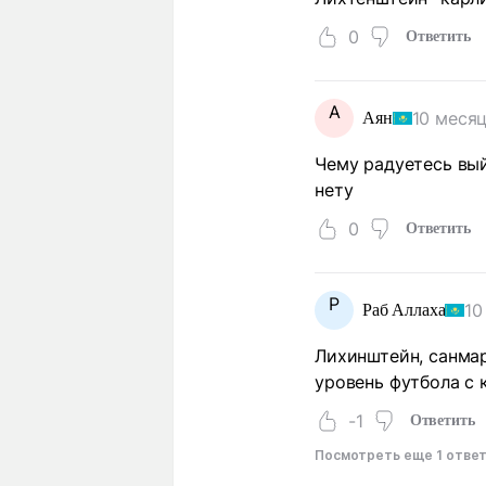
0
Ответить
А
10 месяц
Аян
Чему радуетесь вы
нету
0
Ответить
Р
10
Раб Аллаха
Лихинштейн, санмар
уровень футбола с 
-1
Ответить
Посмотреть еще 1 отве