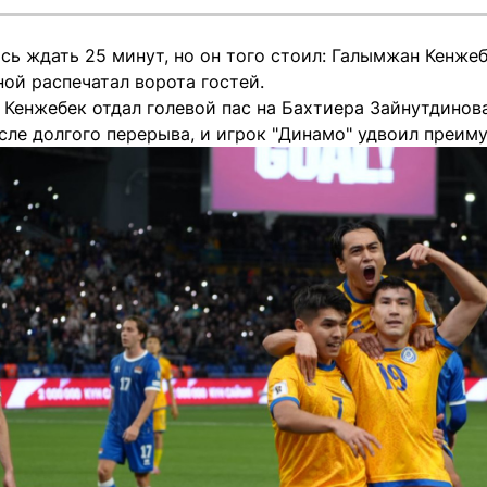
сь ждать 25 минут, но он того стоил: Галымжан Кенже
ой распечатал ворота гостей.
 Кенжебек отдал голевой пас на Бахтиера Зайнутдинов
сле долгого перерыва, и игрок "Динамо" удвоил преим