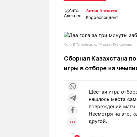
Статьи
Выгодно
В
Антон Алексеев
Погода
Полезно
Т
Корреспондент
Спецпроекты
Любопытно
Л
ч
Рейтинги
Гороскопы
Рецепты
Фото ©️ Tengrinews.kz / Маржан Куандыкова
Сборная Казахстана п
игры в отборе на чемп
О проекте
Шестая игра отборо
Редакция
Ре
нашлось места сам
+7 (777) 001 44 99
повреждений матч 
Несмотря на это, к
другой.