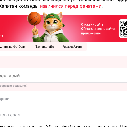
 Капитан команды
извинился перед фанатами
.
хстана по футболу
Лихтенштейн
Астана Арена
дерацию редакцией
дние
цев назад
овое государство. 30 лет футболу, а прогресса нет. Пус