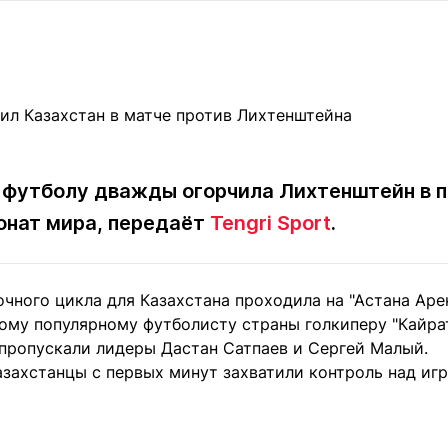
Статьи
округ спорта
Статьи
Полезное
ренды
Блоги
ига
Обзоры
емпионов
Спецпроек
о футболу дважды огорчила Лихтенштейн в 
ионат мира, передаёт
Tengri Sport
.
Контакты редакции
Вакансии
Реклама
Пресс-центр
чного цикла для Казахстана проходила на "Астана Арен
клама
ому популярному футболисту страны голкиперу "Кайрат
+7 (700) 3 888 188
пропускали лидеры Дастан Сатпаев и Сергей Малый.
азахстанцы с первых минут захватили контроль над игр