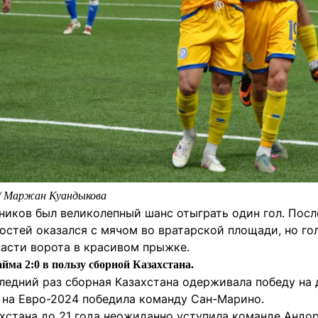
 / Маржан Куандыкова
рников был великолепный шанс отыграть один гол. Пос
остей оказался с мячом во вратарской площади, но г
пасти ворота в красивом прыжке.
айма 2:0 в пользу сборной Казахстана.
следний раз сборная Казахстана одерживала победу на
е на Евро-2024 победила команду Сан-Марино.
ахстана до 21 года неожиданно уступила команде Андо