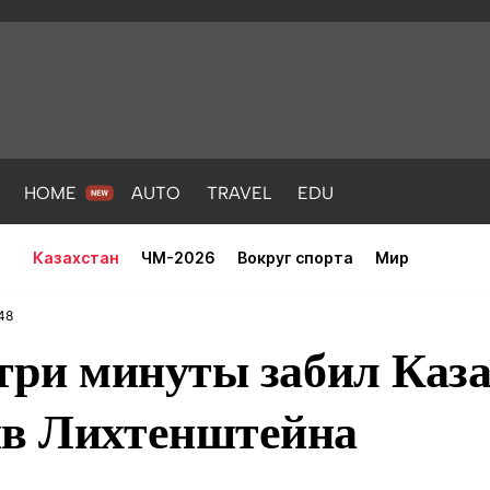
HOME
AUTO
TRAVEL
EDU
Казахстан
ЧМ-2026
Вокруг спорта
Мир
48
 три минуты забил Каза
ив Лихтенштейна
PORT
HEALTH
HOME
AUTO
Новости
порт
Новости
Новости