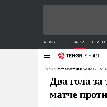
NEWS
LIFE
SPORT
HEALTH
10 октября 2025 19:
Главная
Спорт Казахстан
Два гола за
матче прот
NEWS
LIFE
S
Новости
Красиво
С