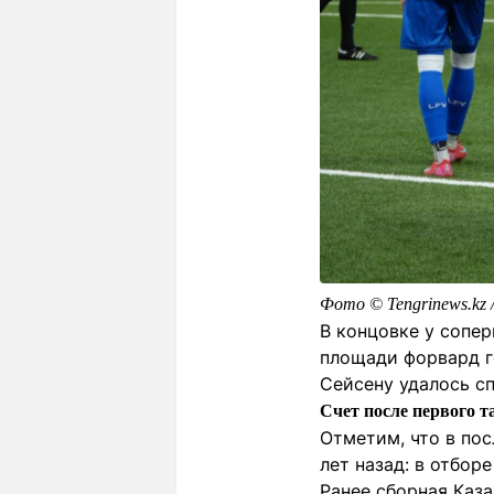
Фото ©️ Tengrinews.kz
В концовке у сопе
площади форвард г
Сейсену удалось с
Счет после первого т
Отметим, что в по
лет назад: в отбор
Ранее сборная Каз