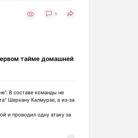
Вокруг света
Образование
8
Путевые
Учебные
заметки
заведения
Маршруты
ты
Заилийского
Алатау
первом тайме домашней
Светлая тема
е". В составе команды не
Мы в социальных сетях
а" Шерхану Калмурзе, а из-за
ой и проводил одну атаку за