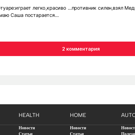
туаре:играет легко,красиво …противник силен,взял Мед
умаю Саша постарается…
2 комментария
HEALTH
HOME
AUT
Новости
Новости
Новос
Статьи
Статьи
Полезн