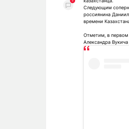
казахстанца.
5
Следующим соперни
россиянина Даниила 
времени Казахстан
Отметим, в первом
Александра Вукича с