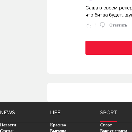
Саша в своем репер
что битва будет…д
1
Ответить
NEWS
LIFE
SPORT
Новости
Красиво
Спорт
Статьи
Выгодно
Вокруг спорта