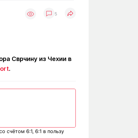
Вокруг света
Образование
5
Путевые
Учебные
заметки
заведения
Маршруты
ты
Заилийского
Алатау
ра Сврчину из Чехии в
ort
.
Светлая тема
Мы в социальных сетях
 счётом 6:1, 6:1 в пользу