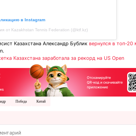
бликацию в Instagram
я от Kazakhstan Tennis Federation (@ktf.kz)
исист Казахстана Александр Бублик
вернулся в топ-20
n.
етка Казахстана заработала за рекорд на US Open
андр
Победа
Китай