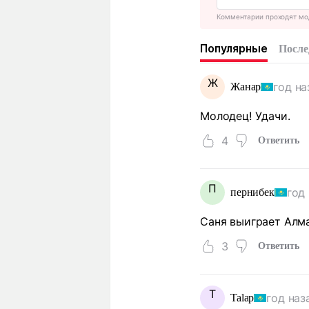
Комментарии проходят мо
Популярные
После
Ж
год на
Жанар
Молодец! Удачи.
4
Ответить
П
год
пернибек
Саня выиграет Алм
3
Ответить
T
год наз
Talap