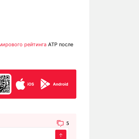
 мирового рейтинга
ATP после
5