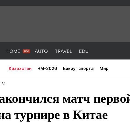
HOME
AUTO
TRAVEL
EDU
Казахстан
ЧМ-2026
Вокруг спорта
Мир
0:31
акончился матч перво
на турнире в Китае
PORT
HEALTH
HOME
AUTO
Новости
порт
Новости
Новости