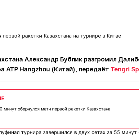
Статьи
округ спорта
Статьи
Полезное
ренды
Блоги
ига
Обзоры
емпионов
Спецпроек
хстана Александр Бублик разгромил Далибо
а ATP Hangzhou (Китай), передаёт
Tengri Sp
Контакты редакции
Вакансии
Реклама
Пресс-центр
ИЕ
клама
+7 (700) 3 888 188
0 минут обернулся матч первой ракетки Казахстана
луфинал турнира завершился в двух сетах за 55 минут со