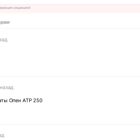
дерацию редакцией
дние
зад
 назад
аты Опен АТР 250
ад