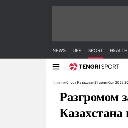
NEWS
LIFE
SPORT
HEALTH
21 сентября 2025 2
Главная
Спорт Казахстан
Разгромом з
Казахстана 
NEWS
LIFE
S
Новости
Красиво
С