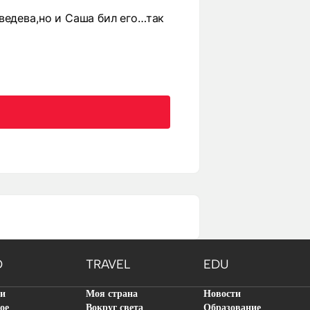
ведева,но и Саша бил его…так
O
TRAVEL
EDU
ти
Моя страна
Новости
ое
Вокруг света
Образование