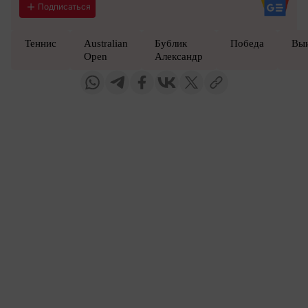
Подписаться
Теннис
Australian
Бублик
Победа
Вы
Open
Александр