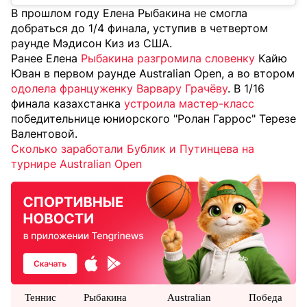
В прошлом году Елена Рыбакина не смогла
добраться до 1/4 финала, уступив в четвертом
раунде Мэдисон Киз из США.
Ранее Елена
Рыбакина разгромила словенку
Кайю
Юван в первом раунде Australian Open, а во втором
одолела француженку Варвару Грачёву
. В 1/16
финала казахстанка
устроила мастер-класс
победительнице юниорского "Ролан Гаррос" Терезе
Валентовой.
Сколько заработали Бублик и Путинцева на
турнире Australian Open
Теннис
Рыбакина
Australian
Победа