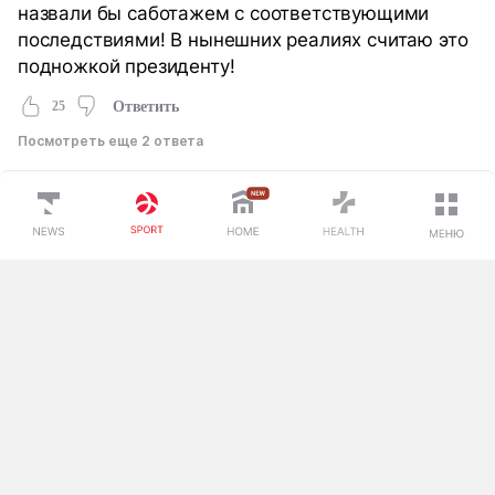
назвали бы саботажем с соответствующими
последствиями! В нынешних реалиях считаю это
подножкой президенту!
25
Ответить
Посмотреть еще 2 ответа
Б
Баха
год назад
Всё стабильно. Пока не начнётся резонанс
ничего не происходит. А потом говорят да вот Мы
уже собирались отправлять)))
24
Ответить
26 комментариев