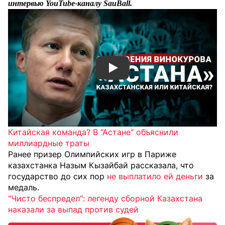
интервью YouTube-каналу SauBall.
Смотреть видео YouTube
Китайская команда? В “Астане“ объяснили
миллиардные траты
Ранее призер Олимпийских игр в Париже
казахстанка Назым Кызайбай рассказала, что
государство до сих пор
не выплатило ей деньги
за
медаль.
"Чисто беспредел": легенду сборной Казахстана
наказали за выпад против судей