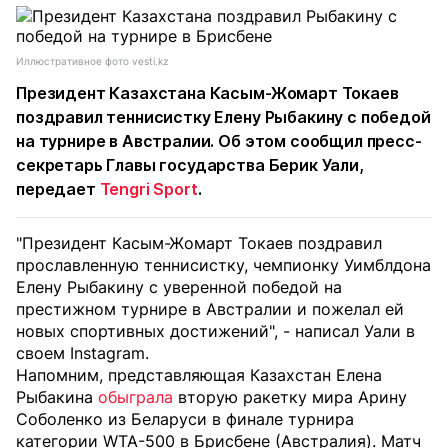
Иллюстративное фото vesti.kz
Президент Казахстана Касым-Жомарт Токаев
поздравил теннисистку Елену Рыбакину с победой
на турнире в Австралии. Об этом сообщил пресс-
секретарь Главы государства Берик Уали,
передает
Tengri Sport
.
"Президент Касым-Жомарт Токаев поздравил
прославленную теннисистку, чемпионку Уимблдона
Елену Рыбакину с уверенной победой на
престижном турнире в Австралии и пожелал ей
новых спортивных достижений", - написал Уали в
своем Instagram.
Напомним, представляющая Казахстан Елена
Рыбакина
обыграла
вторую ракетку мира Арину
Соболенко из Беларуси в финале турнира
категории WTA-500 в Брисбене (Австралия). Матч