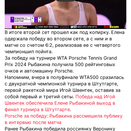
В итоге второй сет прошел как под копирку. Елена
одержала победу во втором сете, а с ним и в
матче со счетом 6:2, реализовав ее с четвертого
чемпионшип пойнта.
За победу на турнире WTA Porsche Tennis Grand
Prix 2024 Рыбакина получила 500 рейтинговых
очков и автомашину Porsche.
Напомним, вчера в полуфинале WTA500 сразилась
с двукратной чемпионкой турнира в Штутгарте,
первой ракеткой мира Игой Швентек, оставив за
собой первый и третий сеты.
Победа над Игой
Швентек обеспечила Елене Рыбакиной выход в
финал турнира в Штутгарте
.
Porsche за победу: Рыбакина рассмешила публику
в интервью после матча
Ранее Рыбакина победила россиянку Веронику