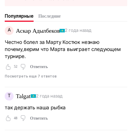
Популярные
Последние
А
Аскар Адылбеков
2 года назад
Честно болел за Марту Костюк незнаю
почему,верим что Марта выиграет следующем
турнире.
52
Ответить
Посмотреть еще 7 ответов
T
Talgat
2 года назад
так держать наша рыбка
48
Ответить