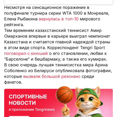
Несмотря на сенсационное поражение в
полуфинале турнира серии WTA 1000 в Монреале,
Елена Рыбакина
вернулась в топ-10
мирового
рейтинга.
Тем временем казахстанский теннисист Амир
Омарханов впервые в карьере выиграл чемпионат
Казахстана и считается главной надеждой страны
в этом виде спорта. Корреспондент Tengri Sport
поговорил с юношей
о его становлении, любви к
"Барселоне" и бешбармаку, а также его кумирах.
В свою очередь лучшая теннисистка мира Арина
Соболенко из Беларуси опубликовала фотографии,
которые
вызвали большой резонанс
среди
фанатов.