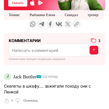
Теннис
Рыбакина Елена
Скандал
тренер
КОММЕНТАРИИ
3
Комментарии проходят модерацию редакцией
J
Jack Buttler
год назад
Скелеты в шкафу.... зажигали походу они с
Ленкой
0
Ответить