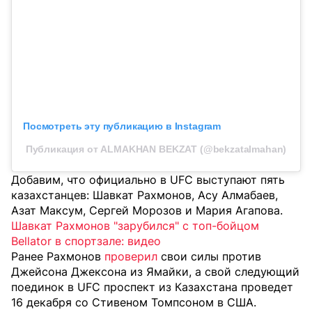
Посмотреть эту публикацию в Instagram
Публикация от ALMAKHAN BEKZAT (@bekzatalmahan)
Добавим, что официально в UFC выступают пять
казахстанцев: Шавкат Рахмонов, Асу Алмабаев,
Азат Максум, Сергей Морозов и Мария Агапова.
Шавкат Рахмонов "зарубился" с топ-бойцом
Bellator в спортзале: видео
Ранее Рахмонов
проверил
свои силы против
Джейсона Джексона из Ямайки, а свой следующий
поединок в UFC проспект из Казахстана
проведет
16 декабря со Стивеном Томпсоном в США.