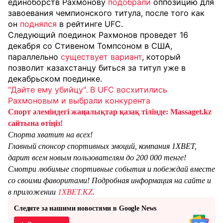
единоборств Рахмонову
подобрали
оппозицию для
завоевания чемпионского титула, после того как
он
поднялся
в рейтинге UFC.
Следующий поединок Рахмонов проведет 16
декабря со Стивеном Томпсоном в США,
параллельно
существует вариант
, который
позволит казахстанцу биться за титул уже в
декабрьском поединке.
"Дайте ему убийцу". В UFC восхитились
Рахмоновым и выбрали конкурента
Спорт әлеміндегі жаңалықтар қазақ тілінде: Massaget.kz
сайтына өтіңіз!
Спорта хватит на всех!
Главный спонсор спортивных эмоций, компания 1XBET,
дарит всем новым пользователям до 200 000 тенге!
Смотри любимые спортивные события и побеждай вместе
со своими фаворитами! Подробная информация на сайте и
в приложении
1XBET.KZ
.
Следите за нашими новостями в Google News