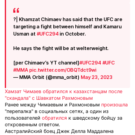
?| Khamzat Chimaev has said that the UFC are
targeting a fight between himself and Kamaru
Usman at
#UFC294
in October.
He says the fight will be at welterweight.
[per Chimaev’s YT channel]
#UFC294
#UFC
#MMA
pic.twitter.com/OBQTdct9wi
— MMA Orbit (@mma_orbit)
May 23, 2023
Хамзат Чимаев обратился к казахстанцам после
"скандала" с Шавкатом Рахмоновым
Ранее между Чимаевым и Рахмоновым
произошла
"перепалка" в социальных сетях, а один из
пользователей
обратился
к шведскому бойцу за
откровенным ответом.
Австралийский боец Джек Делла Маддалена