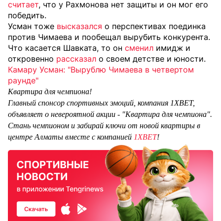
считает
, что у Рахмонова нет защиты и он мог его
победить.
Усман тоже
высказался
о перспективах поединка
против Чимаева и пообещал вырубить конкурента.
Что касается Шавката, то он
сменил
имидж и
откровенно
рассказал
о своем детстве и юности.
Камару Усман: "Вырублю Чимаева в четвертом
раунде"
Квартира для чемпиона!
Главный спонсор спортивных эмоций, компания 1XBET,
объявляет о невероятной акции - "Квартира для чемпиона".
Стань чемпионом и забирай ключи от новой квартиры в
центре Алматы вместе с компанией
1XBET
!