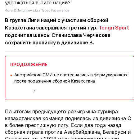
Фото ©️ Tengrinews.kz / Турар Казангапов
В группе Лиги наций с участием сборной
Казахстана завершился третий тур.
Tengri Sport
подсчитал шансы Станислава Черчесова
сохранить прописку в дивизионе B.
ПРОДОЛЖЕНИЕ
Австрийские СМИ не постеснялись в формулировках
■
после поражения сборной Казахстана
7
По итогам предыдущего розыгрыша турнира
казахстанская команда поднялась из дивизиона C
в более престижную лигу. Если два года назад
сборная играла против Азербайджана, Беларуси и
Словакии, то в 2024 году соперниками стали