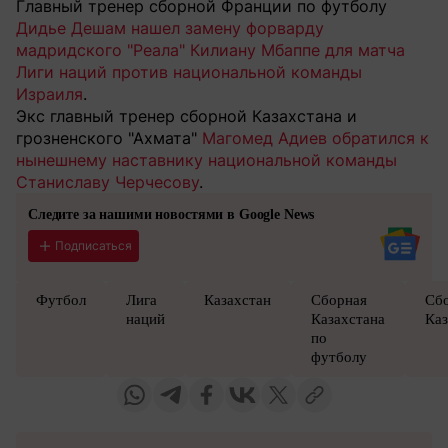
Главный тренер сборной Франции по футболу
Дидье Дешам нашел замену форварду
мадридского "Реала" Килиану Мбаппе для матча
Лиги наций против национальной команды
Израиля
.
Экс главный тренер сборной Казахстана и
грозненского "Ахмата"
Магомед Адиев обратился к
нынешнему наставнику национальной команды
Станиславу Черчесову
.
Следите за нашими новостями в Google News
Подписаться
Футбол
Лига
Казахстан
Сборная
Сб
наций
Казахстана
Каз
по
футболу