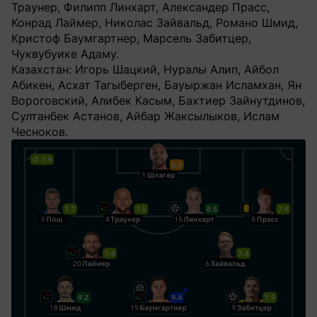
Траунер, Филипп Линхарт, Александер Прасс,
Конрад Лаймер, Николас Зайвальд, Романо Шмид,
Кристоф Баумгартнер, Марсель Забитцер,
Чуквубуике Адаму.
Казахстан: Игорь Шацкий, Нуралы Алип, Айбол
Абикен, Асхат Тагыберген, Бауыржан Исламхан, Ян
Вороговский, Алибек Касым, Бахтиер Зайнутдинов,
Султанбек Астанов, Айбар Жаксылыков, Ислам
Чесноков.