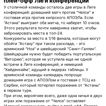
плей-офф Лиги конференций
У столичной команды осталось две игры в Лиге
конференций: домашний матч против "Челси" и
гостевая игра против кипрского АПОЭЛа. Если
"Астана" выиграет оба матча, то наберет 10 очков.
Этого результата почти наверняка хватит, чтобы
забронировать места в топ-24.
Конкуренты за место в 1/16 финала, которые могут
обойти "Астану" при таком раскладе, - это
армянский "Ноа" и швейцарский "Санкт-Галлен".
Швейцарцам нужно будет победить португальскую
"Виторию", которая не уступила еще ни одной
встречи в Лиге конференций, и немецкий
"Хайденхайм", идущий в лидерах таблицы. У
армянской команды календарь попроще:
домашняя игра с АПОЭЛом и гостевая с ТСЦ из
Сербии, который потерпел поражение от "Астаны"
в первом туре.
При этом, вероятнее всего, даже одна ничья в двух
играх или поражение от "Челси" оставляет