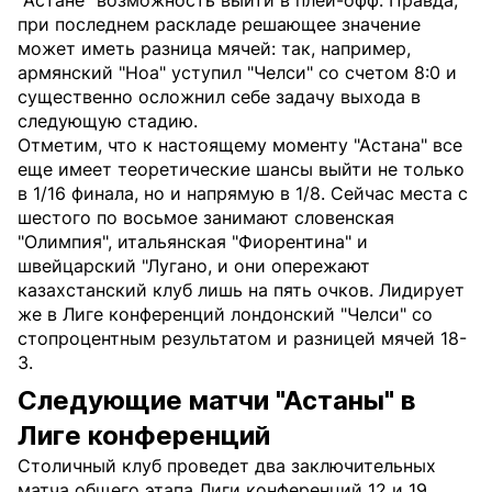
"Астане" возможность выйти в плей-офф. Правда,
при последнем раскладе решающее значение
может иметь разница мячей: так, например,
армянский "Ноа" уступил "Челси" со счетом 8:0 и
существенно осложнил себе задачу выхода в
следующую стадию.
Отметим, что к настоящему моменту "Астана" все
еще имеет теоретические шансы выйти не только
в 1/16 финала, но и напрямую в 1/8. Сейчас места с
шестого по восьмое занимают словенская
"Олимпия", итальянская "Фиорентина" и
швейцарский "Лугано, и они опережают
казахстанский клуб лишь на пять очков. Лидирует
же в Лиге конференций лондонский "Челси" со
стопроцентным результатом и разницей мячей 18-
3.
Следующие матчи "Астаны" в
Лиге конференций
Столичный клуб проведет два заключительных
матча общего этапа Лиги конференций 12 и 19