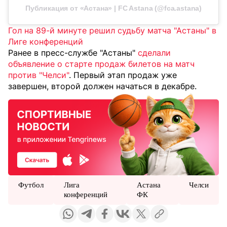
Публикация от «Астана» | FC Astana (@fca.astana)
Гол на 89-й минуте решил судьбу матча "Астаны" в
Лиге конференций
Ранее в пресс-службе "Астаны"
сделали
объявление о старте продаж билетов на матч
против "Челси"
. Первый этап продаж уже
завершен, второй должен начаться в декабре.
Футбол
Лига
Астана
Челси
конференций
ФК