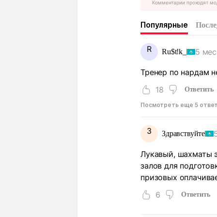
Комментарии проходят мо
Популярные
После
R
5 мес
Ru$t!k_
Тренер по нардам н
18
Ответить
Посмотреть еще 5 отве
З
Здравствуйте
Лукавый, шахматы э
залов для подготов
призовых оплачивае
6
Ответить