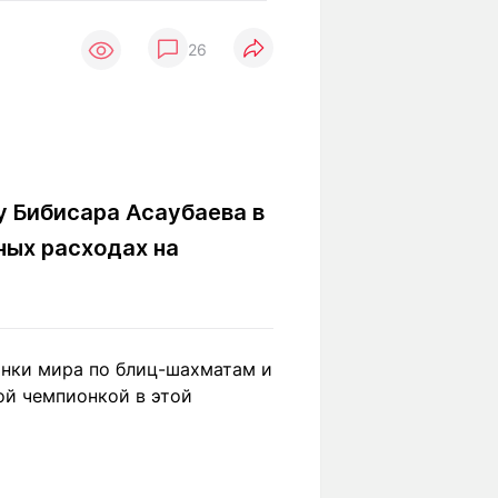
Вокруг света
Образование
26
Путевые
Учебные
заметки
заведения
Маршруты
ты
Заилийского
Алатау
у Бибисара Асаубаева в
ных расходах на
Светлая тема
Мы в социальных сетях
онки мира по блиц-шахматам и
ой чемпионкой в этой