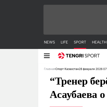
NEWS
LIFE
SPORT
HEALTH
28 февраля 2026 07
Главная
Спорт Казахстан
“Тренер бер
Асаубаева 
NEWS
LIFE
S
Новости
Красиво
С