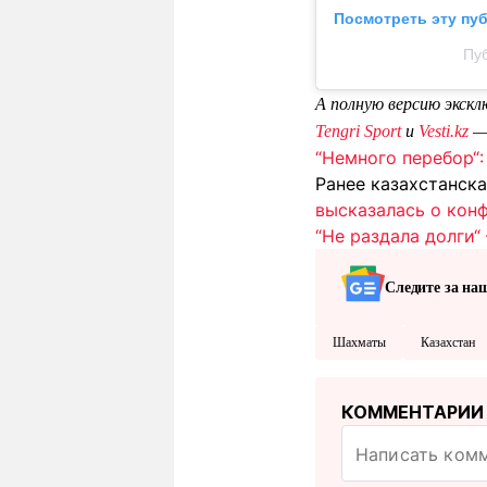
Посмотреть эту пу
Пуб
А полную версию экск
Tengri Sport
и
Vesti.kz
“Немного перебор“:
Ранее казахстанск
высказалась о кон
“Не раздала долги“
Следите за на
Шахматы
Казахстан
КОММЕНТАРИИ