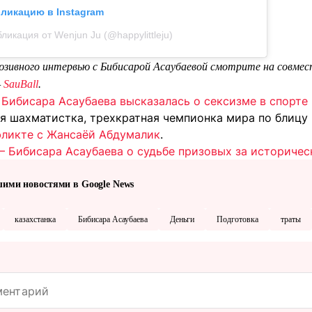
бликацию в Instagram
ликация от Wenjun Ju (@happylittleju)
люзивного интервью с Бибисарой Асаубаевой смотрите на совмес
—
SauBall
.
 Бибисара Асаубаева высказалась о сексизме в спорте
ая шахматистка, трехкратная чемпионка мира по блицу
фликте с Жансаёй Абдумалик
.
 – Бибисара Асаубаева о судьбе призовых за историчес
шими новостями в Google News
казахстанка
Бибисара Асаубаева
Деньги
Подготовка
траты