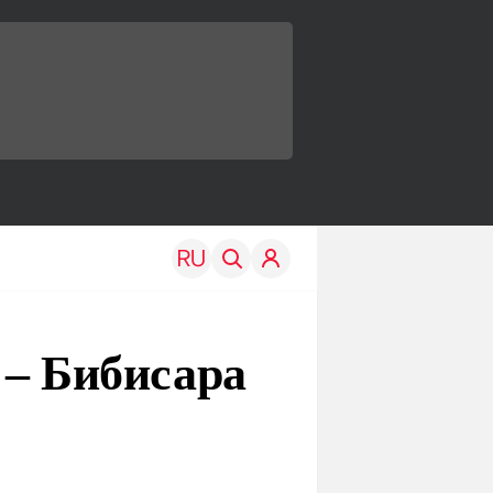
 – Бибисара
TRAVEL
EDU
Моя страна
Новости