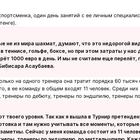
спортсменка, один день занятий с ее личным специалис
тенге).
е не из мира шахмат, думают, что это недорогой вид 
 в теннисе, гольфе, боксе, но при этом затраты у нас
рёт 1000 евро в день. И мы не считаем еще перелёт, 
 Бибисара Асаубаева.
только на одного тренера она тратит порядка 60 тысяч 
го, в ее команду в общем входят 11 человек. Среди ни
, тренеры по дебюту, тренеры по эндшпилю, тренеры п
от твоего уровня. Так как я вышла в Турнир претенде
отовка и там нужно учитывать все моменты, которые
заметны. Сейчас у меня команда состоит из 11 челов
тнеры, тренеры по эндшпилю, по миттельшпилю. Каж