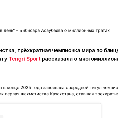
Статьи
округ спорта
Статьи
Полезное
ренды
Блоги
ига
Обзоры
емпионов
Спецпроек
стка, трёхкратная чемпионка мира по блиц
нту
Tengri Sport
рассказала о многомиллион
Контакты редакции
Вакансии
Реклама
Пресс-центр
клама
а в конце 2025 года завоевала очередной титул чемпи
+7 (700) 3 888 188
ак первая шахматистка Казахстана, ставшая трехкратн