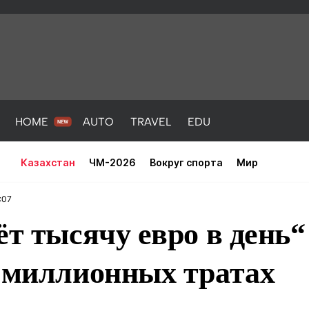
HOME
AUTO
TRAVEL
EDU
Казахстан
ЧМ-2026
Вокруг спорта
Мир
:07
ёт тысячу евро в день“
о миллионных тратах
PORT
HEALTH
HOME
AUTO
Новости
порт
Новости
Новости