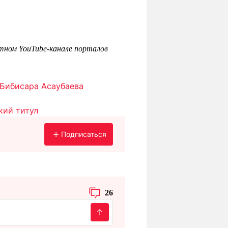
тном YouTube-канале порталов
Бибисара Асаубаева
кий титул
Подписаться
26