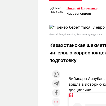
Статьи
Выгодно
В
Николай Пичененко
Погода
Полезно
Т
Корреспондент
Спецпроекты
Любопытно
Л
ч
Рейтинги
Гороскопы
Рецепты
Фото © Tengrinews.kz / Маржан Куандыкова
Казахстанская шахмати
интервью корреспонде
О проекте
подготовку.
Редакция
Ре
Бибисара Асаубаев
+7 (777) 001 44 99
вошла в историю к
дисциплине.