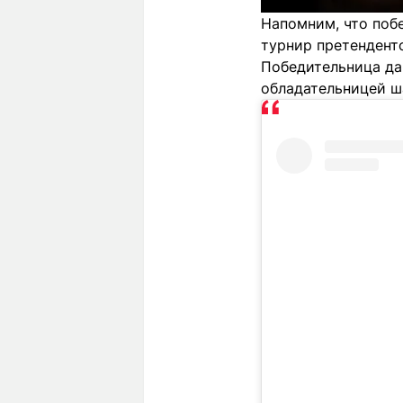
Напомним, что поб
турнир претенденто
Победительница да
обладательницей ш