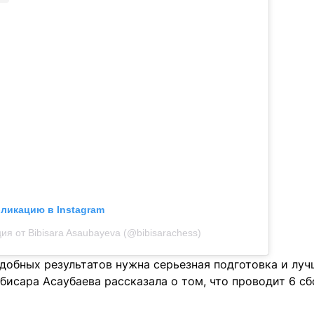
бликацию в Instagram
ия от Bibisara Asaubayeva (@bibisarachess)
добных результатов нужна серьезная подготовка и луч
исара Асаубаева рассказала о том, что проводит 6 сб