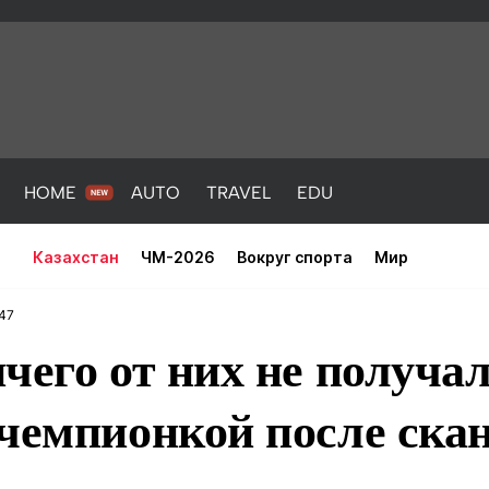
HOME
AUTO
TRAVEL
EDU
Казахстан
ЧМ-2026
Вокруг спорта
Мир
:47
чего от них не получал
чемпионкой после ска
PORT
HEALTH
HOME
AUTO
Новости
порт
Новости
Новости