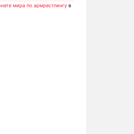
онате мира по армрестлингу
в