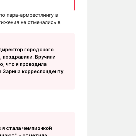
по пара-армрестлингу в
тижения не отмечались в
 директор городского
, поздравили. Вручили
о, что я проводила
а Зарина корреспонденту
з я стала чемпионкой
ушают", - отметила