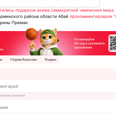
тились подарком акима семикратной чемпионке мира
арминского района области Абай
прокомментировали "
рины Примак.
ны
Сборная Казахстана
Подарки
дерацию редакцией
дние