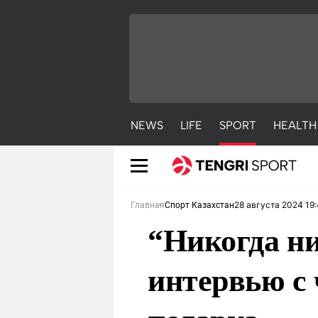
NEWS
LIFE
SPORT
HEALTH
28 августа 2024 19
Главная
Спорт Казахстан
“Никогда ни
интервью с 
NEWS
LIFE
S
Новости
Красиво
С