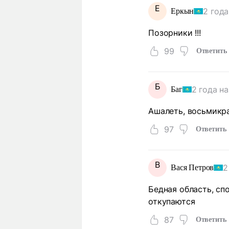
Е
2 года
Еркын
Позорники !!!
99
Ответить
Б
2 года н
Баг
Ашалеть, восьмикра
97
Ответить
В
2
Вася Петров
Бедная область, сп
откупаются
87
Ответить