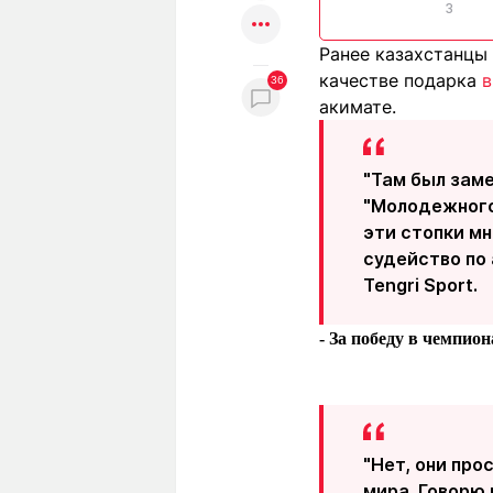
3
Ранее казахстанцы
качестве подарка
в
36
акимате.
"Там был зам
"Молодежного 
эти стопки мн
судейство по
Tengri Sport.
- За победу в чемпио
"Нет, они про
мира. Говорю 