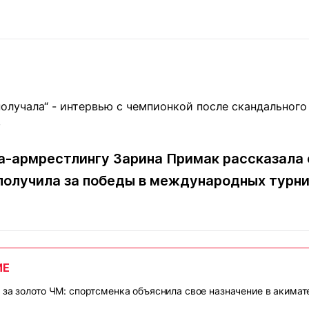
Статьи
округ спорта
Статьи
Полезное
ренды
Блоги
ига
Обзоры
емпионов
Спецпроек
/
а-армрестлингу Зарина Примак рассказала о
Контакты редакции
Вакансии
Реклама
Пресс-центр
 получила за победы в международных турн
клама
+7 (700) 3 888 188
ИЕ
 за золото ЧМ: спортсменка объяснила свое назначение в акимат