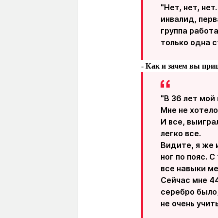
"Нет, нет, не
инвалид, перв
группа работаю
только одна с
- Как и зачем вы пр
"В 36 лет мой
Мне не хотело
И все, выигра
легко все.
Видите, я же 
ног по пояс. 
все навыки ме
Сейчас мне 44
серебро было,
не очень учит