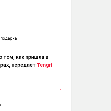
Вокруг света
Образование
Путевые
Учебные
заметки
заведения
Маршруты
ты
Заилийского
Алатау
 том, как пришла в
Светлая тема
ирах, передает
Tengri
Мы в социальных сетях
е