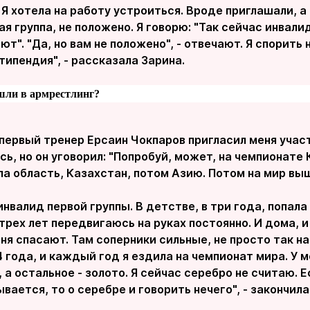
т. Я хотела на работу устроиться. Вроде приглашали, а
ая группа, не положено. Я говорю: "Так сейчас инвал
т". "Да, но вам не положено", - отвечают. Я спорить н
типендия", - рассказала Зарина.
ишли в армрестлинг?
 первый тренер Ерсаин Чокпаров пригласил меня учас
сь, но он уговорил: "Попробуй, может, на чемпионате
ла область, Казахстан, потом Азию. Потом на мир вы
инвалид первой группы. В детстве, в три года, попал
С трех лет передвигаюсь на руках постоянно. И дома, 
ня спасают. Там соперники сильные, не просто так н
 года, и каждый год я ездила на чемпионат мира. У м
 а остальное - золото. Я сейчас серебро не считаю. Е
ывается, то о серебре и говорить нечего", - закончил