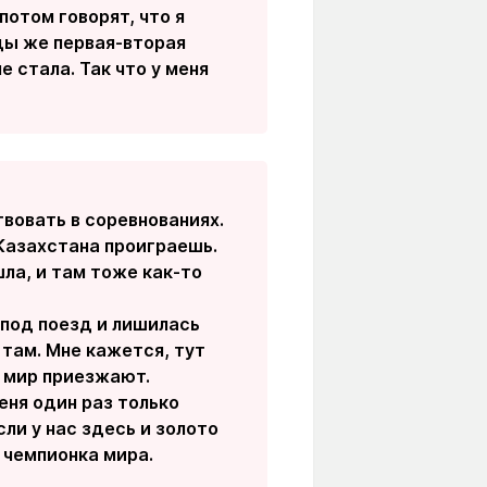
 потом говорят, что я
иды же первая-вторая
е стала. Так что у меня
твовать в соревнованиях.
 Казахстана проиграешь.
шла, и там тоже как-то
а под поезд и лишилась
и там. Мне кажется, тут
а мир приезжают.
еня один раз только
сли у нас здесь и золото
а чемпионка мира.