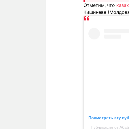
Отметим, что
каза
Кишиневе (Молдова
Посмотреть эту пу
Публикация от Аба