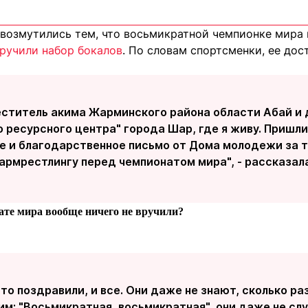
 возмутились тем, что восьмикратной чемпионке мира 
ручили набор бокалов
. По словам спортсменки, ее дос
еститель акима Жарминского района области Абай и
ресурсного центра" города Шар, где я живу. Пришли
е и благодарственное письмо от Дома молодежи за т
 армрестлингу перед чемпионатом мира", - рассказал
нате мира вообще ничего не вручили?
сто поздравили, и все. Они даже не знают, сколько ра
им: "Восьмикратная, восьмикратная", они даже не сл