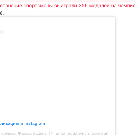
хстанские спортсмены выиграли 256 медалей на чемпи
).
бликацию в Instagram
й облысы Жарма ауданы (@jarma_audanynyn_akimdigi)