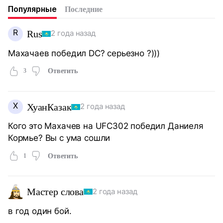
Популярные
Последние
R
Rus
2 года назад
Махачаев победил DC? серьезно ?)))
3
Ответить
Х
ХуанКазак
2 года назад
Кого это Махачев на UFC302 победил Даниеля
Кормье? Вы с ума сошли
1
Ответить
Мастер слова
2 года назад
в год один бой.