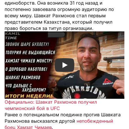
единоборств. Она возникла 31 год назад и
постепенно завоевала огромную аудиторию по
всему миру. Шавкат Рахмонов стал первым
представителем Казахстана, который получил
право бороться за титул организации.
Смотреть видео YouTube
Официально: Шавкат Рахмонов получил
чемпионский бой в UFC
Ранее о потенциальном поединке против Шавката
Рахмонова высказался другой
непобежденный
боец Хамзат Чимаев
.