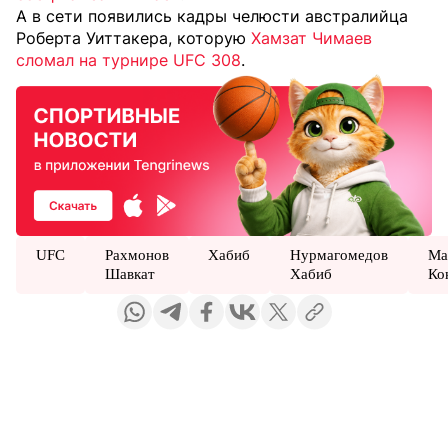
А в сети появились кадры челюсти австралийца
Роберта Уиттакера, которую
Хамзат Чимаев
сломал на турнире UFC 308
.
UFC
Рахмонов
Хабиб
Нурмагомедов
Ма
Шавкат
Хабиб
Ко