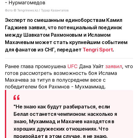
Фото ©️ Tengrinews.kz / Турар Казангапов
Эксперт по смешанным единоборствам Камил
Гаджиев заявил, что потенциальный поединок
между Шавкатом Рахмоновым и Исламом
Махачевым может стать крупнейшим событием
для фанатов из СНГ, передает
Tengri Sport
.
Ранее глава промоушена
UFC
Дана Уайт
заявил
, что
готов рассмотреть возможность боя Ислама
Махачева за титул в полусреднем весе с
победителем боя Рахмнов - Мухмаммад.
"Не знаю как будут разбираться, если
Белал останется чемпионом: насколько я
знаю, Мухаммад и Махачев находятся в
хороших дружеских отношениях. Что
произойдет в этом случае, я не знаю.