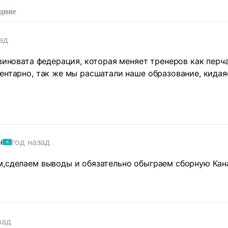
дние
ад
 виновата федерация, которая меняет тренеров как перча
ентарно, так же мы расшатали наше образование, кида
год назад
ч
м,сделаем выводы и обязательно обыграем сборную Кан
зад