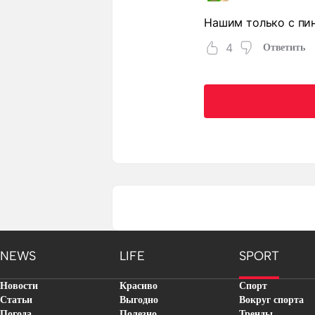
Нашим только с пинг
4
Ответить
NEWS
LIFE
SPORT
Новости
Красиво
Спорт
Статьи
Выгодно
Вокруг спорта
Погода
Полезно
Тренды