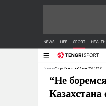
NEWS
LIFE
SPORT
HEALTH
14 мая 2025 12:21
Главная
Спорт Казахстан
“Не боремся
Казахстана 
NEWS
LIFE
S
Новости
Красиво
С