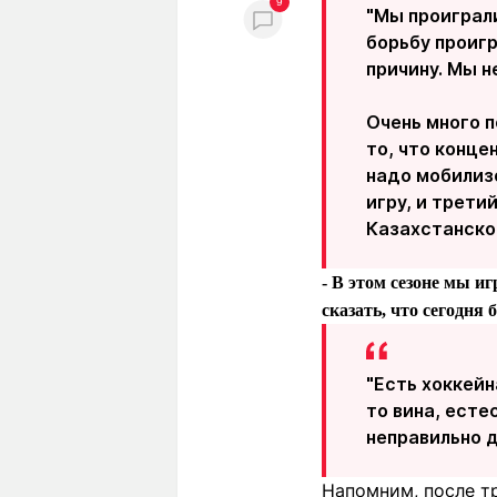
9
"Мы проиграли
борьбу проигр
причину. Мы н
Очень много 
то, что конце
надо мобилизо
игру, и трети
Казахстанско
- В этом сезоне мы и
сказать, что сегодня
"Есть хоккейн
то вина, есте
неправильно д
Напомним, после т