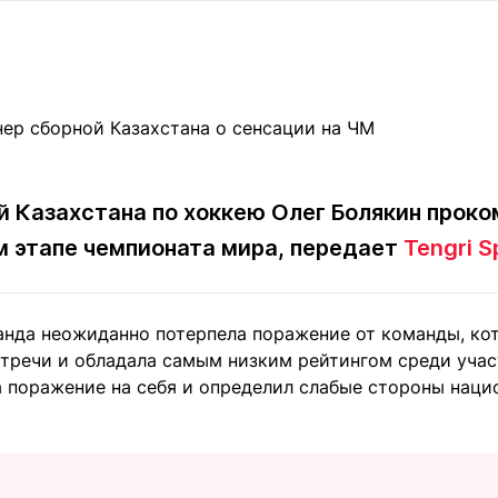
Статьи
округ спорта
Статьи
Полезное
ренды
Блоги
ига
Обзоры
емпионов
Спецпроек
й Казахстана по хоккею Олег Болякин прок
ом этапе чемпионата мира, передает
Tengri S
Контакты редакции
Вакансии
Реклама
Пресс-центр
анда неожиданно потерпела поражение от команды, кот
клама
тречи и обладала самым низким рейтингом среди учас
+7 (700) 3 888 188
а поражение на себя и определил слабые стороны наци