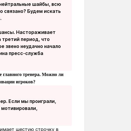
а нейтральные шайбы, всю
то связано? Будем искать
.
 шансы. Настораживает
 третий период, что
ое звено неудачно начало
кина пресс-служба
ве главного тренера. Можно ли
тивации игроков?
ер. Если мы проиграли,
о мотивировали,
нимает шестую строчку в