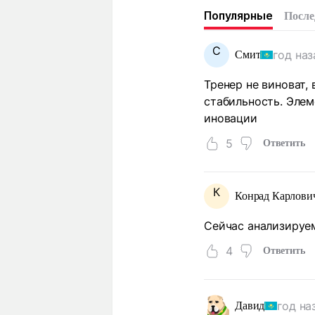
Популярные
После
С
год наз
Смит
Тренер не виноват,
стабильность. Элем
иновации
5
Ответить
К
Конрад Карлови
Сейчас анализируе
4
Ответить
год на
Давид