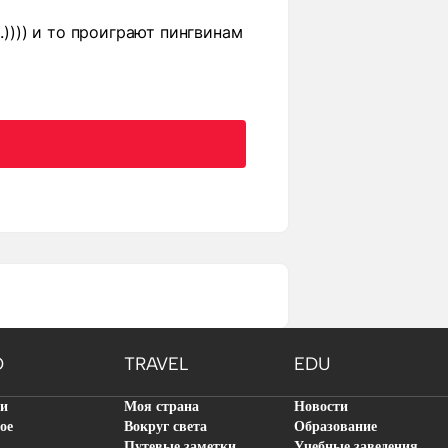
.)))) и то проиграют пингвинам
O
TRAVEL
EDU
ти
Моя страна
Новости
ое
Вокруг света
Образование
Путевые заметки
Учебные заведения