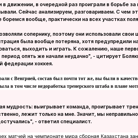
 в движении, в очередной раз проиграли в борьбе з
ывали. Сейчас анализируем, разговариваем. С чем э
е боремся вообще, практически на всех участках поля
позволяли сопернику, поэтому они использовали свои
нтрация была вообще потеряна, хотя предупредили на
ваться, выходить и играть. К сожалению, наше перв
й период опять же начали неудачно", - цитирует Боля
й федерации хоккея.
грали с Венгрией, состав был почти тот же, вы были в качест
 была в том числе недоработка тренерского штаба в плане мо
ая мудрость: выигрывает команда, проигрывает трен
ственно, лежит только на мне. Значит, мы неправильн
остучались", - ответил специалист.
рех матчей на чемпионате мира сборная Казахстана за