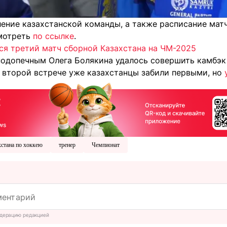
ление казахстанской команды, а также расписание мат
мотреть
по ссылке
.
ся третий матч сборной Казахстана на ЧМ-2025
подопечным Олега Болякина удалось совершить камбэк
во второй встрече уже казахстанцы забили первыми, но
стана по хоккею
тренер
Чемпионат
дерацию редакцией