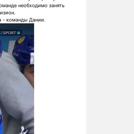
команде необходимо занять
изион.
а - команды Дании.