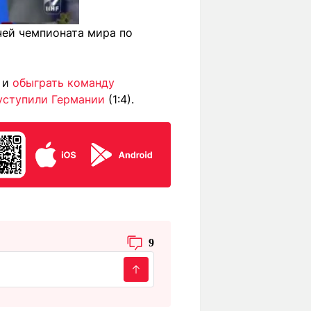
чей чемпионата мира по
 и
обыграть команду
уступили Германии
(1:4).
9