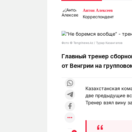
Статьи
Выгодно
В
Антон Алексеев
Погода
Полезно
Т
Корреспондент
Спецпроекты
Любопытно
Л
ч
Рейтинги
Гороскопы
Рецепты
Фото ©️ Tengrinews.kz / Турар Казангапов
Главный тренер сборно
от Венгрии на группов
О проекте
Казахстанская ком
Редакция
Ре
две предыдущие вс
+7 (777) 001 44 99
Тренер взял вину з