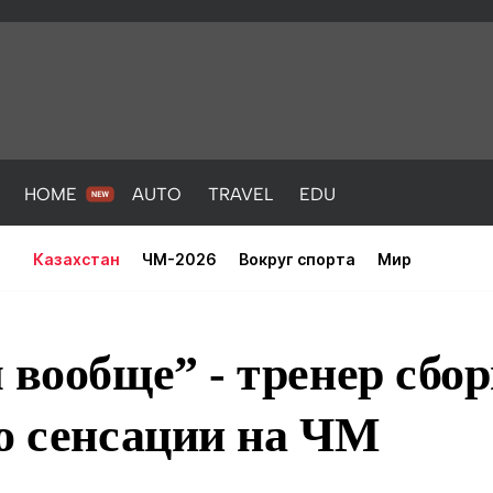
HOME
AUTO
TRAVEL
EDU
Казахстан
ЧМ-2026
Вокруг спорта
Мир
 вообще” - тренер сбо
о сенсации на ЧМ
PORT
HEALTH
HOME
AUTO
Новости
порт
Новости
Новости