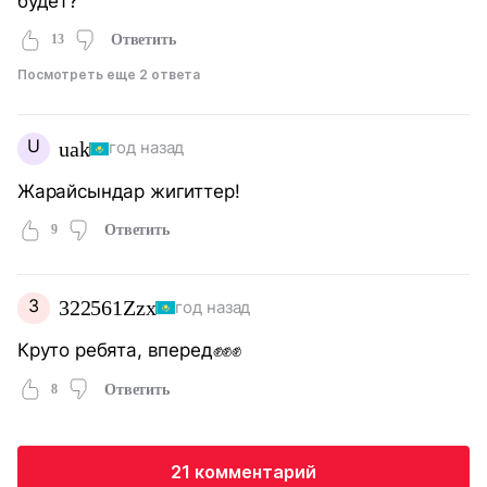
будет?
13
Ответить
Посмотреть еще 2 ответа
U
uak
год назад
Жарайсындар жигиттер!
9
Ответить
3
322561Zzx
год назад
Круто ребята, вперед✊✊✊
8
Ответить
21 комментарий