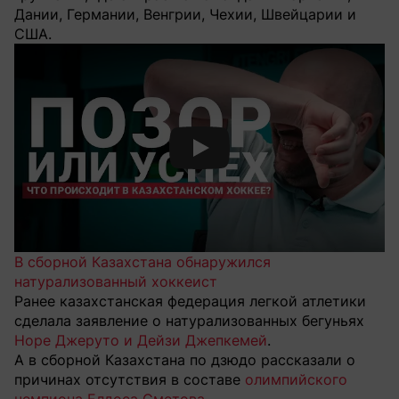
Дании, Германии, Венгрии, Чехии, Швейцарии и
США.
Смотреть видео YouTube
В сборной Казахстана обнаружился
натурализованный хоккеист
Ранее казахстанская федерация легкой атлетики
сделала заявление о натурализованных бегуньях
Норе Джеруто и Дейзи Джепкемей
.
А в сборной Казахстана по дзюдо рассказали о
причинах отсутствия в составе
олимпийского