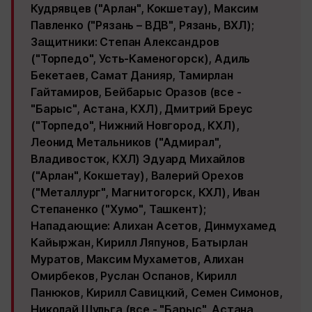
Кудрявцев ("Арлан", Кокшетау), Максим
Павленко ("Рязань – ВДВ", Рязань, ВХЛ);
Защитники:
Степан Александров
("Торпедо", Усть-Каменогорск), Адиль
Бекетаев, Самат Данияр, Тамирлан
Гайтамиров, Бейбарыс Оразов (все -
"Барыс", Астана, КХЛ), Дмитрий Бреус
("Торпедо", Нижний Новгород, КХЛ),
Леонид Метальников ("Адмирал",
Владивосток, КХЛ) Эдуард Михайлов
("Арлан", Кокшетау), Валерий Орехов
("Металлург", Магнитогорск, КХЛ), Иван
Степаненко ("Хумо", Ташкент);
Нападающие:
Алихан Асетов, Динмухамед
Кайыржан, Кирилл Ляпунов, Батырлан
Муратов, Максим Мухаметов, Алихан
Омирбеков, Руслан Оспанов, Кирилл
Панюков, Кирилл Савицкий, Семен Симонов,
Николай Шульга (все - "Барыс", Астана,