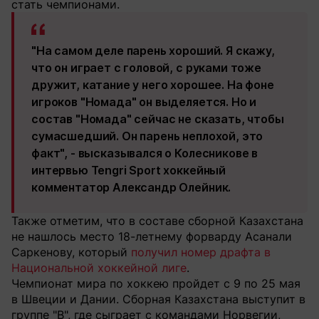
стать чемпионами.
"На самом деле парень хороший. Я скажу,
что он играет с головой, с руками тоже
дружит, катание у него хорошее. На фоне
игроков "Номада" он выделяется. Но и
состав "Номада" сейчас не сказать, чтобы
сумасшедший. Он парень неплохой, это
факт", - высказывался о Колесникове в
интервью Tengri Sport хоккейный
комментатор Александр Олейник.
Также отметим, что в составе сборной Казахстана
не нашлось место 18-летнему форварду Асанали
Саркенову, который
получил номер драфта в
Национальной хоккейной лиге
.
Чемпионат мира по хоккею пройдет с 9 по 25 мая
в Швеции и Дании. Сборная Казахстана выступит в
группе "В", где сыграет с командами Норвегии,