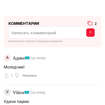
КОММЕНТАРИИ
2
Комментарии проходят модерацию редакцией
А
Адике
год назад
Молодчик!
3
Ответить
V
Viktor
год назад
Удачи парню