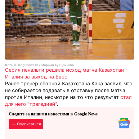
Фото ©️ Tengrinews.kz / Маржан Куандыкова
Серия пенальти решила исход матча Казахстан -
Италия за выход на Евро
Ранее тренер сборной Казахстана Кака заявил, что
не собирается подавать в отставку после матча
против Италии, несмотря на то что результат
стал
для него "трагедией"
.
Следите за нашими новостями в Google News
Подписаться