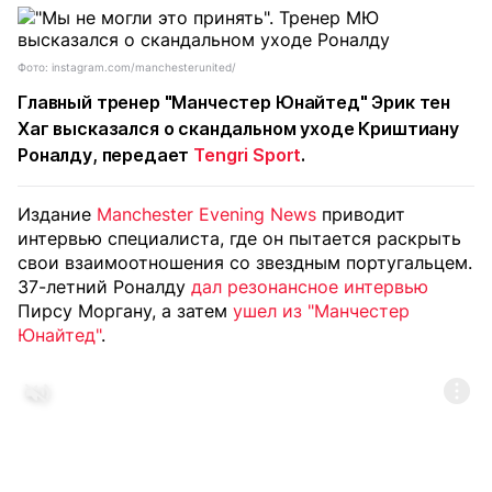
Фото: instagram.com/manchesterunited/
Главный тренер
"Манчестер Юнайтед"
Эрик тен
Хаг
высказался о скандальном уходе
Криштиану
Роналду
, передает
Tengri Sport
.
Издание
Manchester Evening News
приводит
интервью специалиста, где он пытается раскрыть
свои взаимоотношения со звездным португальцем.
37-летний Роналду
дал резонансное интервью
Пирсу Моргану, а затем
ушел из "Манчестер
Юнайтед"
.