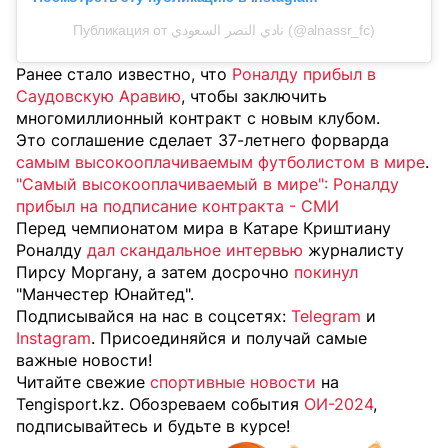
Публикация от نادي النصر السعودي (@alnassr_fc)
Ранее стало известно, что
Роналду прибыл в
Саудовскую Аравию
, чтобы заключить
многомиллионный контракт с новым клубом.
Это соглашение сделает 37-летнего форварда
самым высокооплачиваемым футболистом в мире
.
"Самый высокооплачиваемый в мире": Роналду
прибыл на подписание контракта - СМИ
Перед чемпионатом мира в Катаре Криштиану
Роналду
дал скандальное интервью
журналисту
Пирсу Моргану, а затем досрочно
покинул
"Манчестер Юнайтед".
Подписывайся на нас в соцсетях:
Telegram
и
Instagram
. Присоединяйся и получай самые
важные новости!
Читайте свежие
спортивные новости
на
Tengisport.kz. Обозреваем события
ОИ-2024
,
подписывайтесь и будьте в курсе!