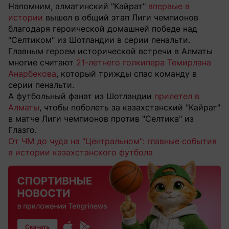
Напомним, алматинский "Кайрат"
впервые в
истории
вышел в общий этап Лиги чемпионов
благодаря героической домашней победе над
"Селтиком" из Шотландии в серии пенальти.
Главным героем исторической встречи в Алматы
многие считают
21-летнего голкипера Темирлана
Анарбекова
, который трижды спас команду в
серии пенальти.
А футбольный фанат из Шотландии
прилетел в
Алматы
, чтобы поболеть за казахстанский "Кайрат"
в матче Лиги чемпионов против "Селтика" из
Глазго.
От ЧМ до чуда на "Центральном": главные события
в истории казахстанского футбола