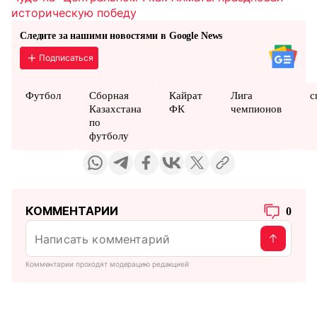
историческую победу
Следите за нашими новостями в Google News
Подписаться
Футбол
Сборная
Кайрат
Лига
с
Казахстана
ФК
чемпионов
по
футболу
КОММЕНТАРИИ
0
Комментарии проходят модерацию редакцией