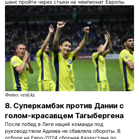
шанс пройти через стыки на чемпионат Европы.
Фото: vesti.kz.
8. Суперкамбэк против Дании с
голом-красавцем Тагыбергена
После побед в Лиге наций команда под
руководством Адиева не сбавляла обороты. В
отборе на Евро-2024 сборная Казахстана до