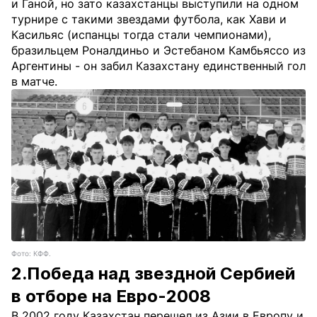
и Ганой, но зато казахстанцы выступили на одном
турнире с такими звездами футбола, как Хави и
Касильяс (испанцы тогда стали чемпионами),
бразильцем Роналдиньо и Эстебаном Камбьяссо из
Аргентины - он забил Казахстану единственный гол
в матче.
Фото: КФФ.
2.Победа над звездной Сербией
в отборе на Евро-2008
В 2002 году Казахстан перешел из Азии в Европу и