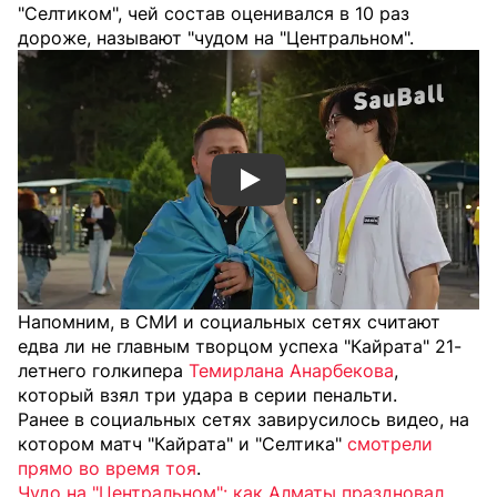
"Селтиком", чей состав оценивался в 10 раз
дороже, называют "чудом на "Центральном".
Смотреть видео YouTube
Напомним, в СМИ и социальных сетях считают
едва ли не главным творцом успеха "Кайрата" 21-
летнего голкипера
Темирлана Анарбекова
,
который взял три удара в серии пенальти.
Ранее в социальных сетях завирусилось видео, на
котором матч "Кайрата" и "Селтика"
смотрели
прямо во время тоя
.
Чудо на "Центральном": как Алматы праздновал