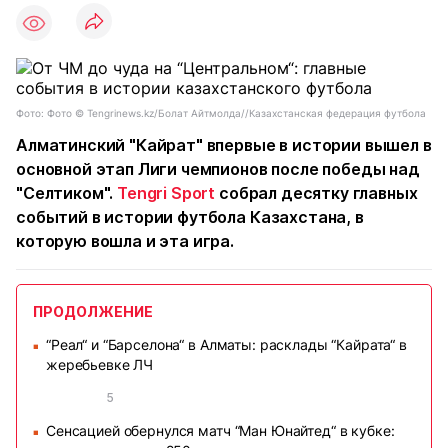
Фото: Фото ©️ Tengrinews.kz/Болат Айтмолда//Казахстанская федерация футбола
Алматинский "Кайрат" впервые в истории вышел в
основной этап Лиги чемпионов после победы над
"Селтиком".
Tengri Sport
собрал десятку главных
событий в истории футбола Казахстана, в
которую вошла и эта игра.
ПРОДОЛЖЕНИЕ
“Реал“ и “Барселона“ в Алматы: расклады “Кайрата“ в
■
жеребьевке ЛЧ
5
Сенсацией обернулся матч “Ман Юнайтед“ в кубке:
■