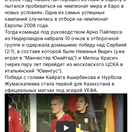
пытался пробиваться на чемпионат мира и Евро в
новых условиях. Одна из самых успешных
кампаний случилась в отборе на чемпионат
Европы 2008 года.
Тогда команда под руководством Арно Пайперса
из Нидерландов набрала 10 очков в отборочной
группе и одержала домашнюю победу над Сербией
(2:1), в составе которой были Неманья Видич (уже
играл в "Манчестер Юнайтед") и Милош Красич
(через пару лет перейдет из московского ЦСКА в
итальянский "Ювентус").
Победа с голами Кайрата Аширбекова и Нурбола
Жумаскалиева стала первой для Казахстана в
официальных матчах под эгидой УЕФА.
Смотреть видео YouTube