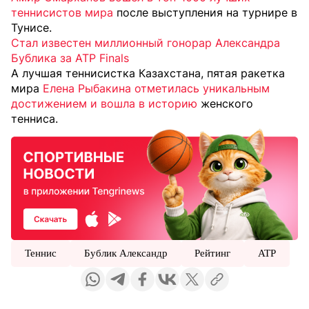
теннисистов мира
после выступления на турнире в
Тунисе.
Стал известен миллионный гонорар Александра
Бублика за ATP Finals
А лучшая теннисистка Казахстана, пятая ракетка
мира
Елена Рыбакина отметилась уникальным
достижением и вошла в историю
женского
тенниса.
Теннис
Бублик Александр
Рейтинг
ATP