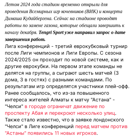
Летом 2024 года стадион временно открыли для
проведения Всемирных игр кочевников (ВИК) и концерта
Димаша Кудайбергена. Сейчас на стадионе проводят
работы по замене газона, которые обещали завершить к
началу декабря.
Tengri Sport уже направил запрос о дате
завершения работ.
Лига конференций - третий еврокубковый турнир
после Лиги чемпионов и Лиги Европы. С сезона
2024/2025 он проходит по новой системе, как и
другие еврокубки. На первом этапе команды не
делятся на группы, а сыграют шесть матчей (3
дома, 3 в гостях) с разными командами. По
результатам игр определятся участники плей-офф.
Ранее сообщалось, что из-за повышенного
интереса жителей Алматы к матчу "Астана" -
"Челси"
в городе ограничат движение по
проспекту Абая и перекроют несколько улиц
.
Также стало известно, что в заявке лондонского
"Челси" в Лиге конференций
перед матчем против
"Астаны" появились 11 новых игроков
.