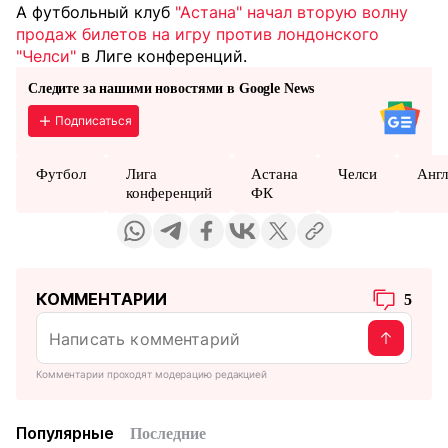
А футбольный клуб
"Астана" начал вторую волну
продаж билетов на игру против лондонского
"Челси"
в Лиге конференций.
Следите за нашими новостями в Google News
Подписаться
Футбол
Лига
Астана
Челси
Англ
конференций
ФК
КОММЕНТАРИИ
5
Комментарии проходят модерацию редакцией
Популярные
Последние