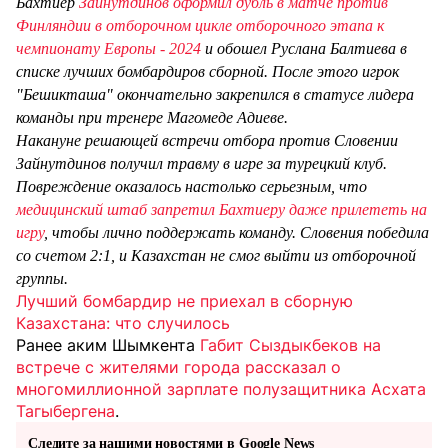
Бахтиер
Зайнутдинов оформил дубль в матче против
Финляндии в отборочном цикле отборочного этапа к
чемпионату Европы - 2024
и обошел Руслана Балтиева в
списке лучших бомбардиров сборной. После этого игрок
"Бешикташа" окончательно закрепился в статусе лидера
команды при тренере Магомеде Адиеве.
Накануне решающей встречи отбора против Словении
Зайнутдинов получил травму в игре за турецкий клуб.
Повреждение оказалось настолько серьезным, что
медицинский штаб запретил Бахтиеру даже прилететь на
игру
, чтобы лично поддержать команду. Словения победила
со счетом 2:1, и Казахстан не смог выйти из отборочной
группы.
Лучший бомбардир не приехал в сборную
Казахстана: что случилось
Ранее аким Шымкента
Габит Сыздыкбеков на
встрече с жителями города рассказал о
многомиллионной зарплате полузащитника Асхата
Тагыбергена
.
Следите за нашими новостями в Google News