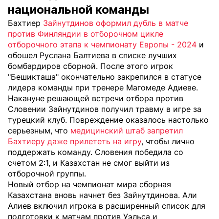
национальной команды
Бахтиер
Зайнутдинов оформил дубль в матче
против Финляндии в отборочном цикле
отборочного этапа к чемпионату Европы - 2024
и
обошел Руслана Балтиева в списке лучших
бомбардиров сборной. После этого игрок
"Бешикташа" окончательно закрепился в статусе
лидера команды при тренере Магомеде Адиеве.
Накануне решающей встречи отбора против
Словении Зайнутдинов получил травму в игре за
турецкий клуб. Повреждение оказалось настолько
серьезным, что
медицинский штаб запретил
Бахтиеру даже прилететь на игру
, чтобы лично
поддержать команду. Словения победила со
счетом 2:1, и Казахстан не смог выйти из
отборочной группы.
Новый отбор на чемпионат мира сборная
Казахстана вновь начнет без Зайнутдинова. Али
Алиев включил игрока в расширенный список для
подготовки к матчам против Уэльса и