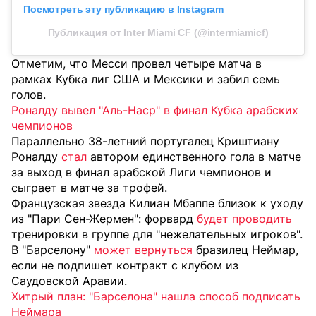
Посмотреть эту публикацию в Instagram
Публикация от Inter Miami CF (@intermiamicf)
Отметим, что Месси провел четыре матча в
рамках Кубка лиг США и Мексики и забил семь
голов.
Роналду вывел "Аль-Наср" в финал Кубка арабских
чемпионов
Параллельно 38-летний португалец Криштиану
Роналду
стал
автором единственного гола в матче
за выход в финал арабской Лиги чемпионов и
сыграет в матче за трофей.
Французская звезда Килиан Мбаппе близок к уходу
из "Пари Сен-Жермен": форвард
будет проводить
тренировки в группе для "нежелательных игроков".
В "Барселону"
может вернуться
бразилец Неймар,
если не подпишет контракт с клубом из
Саудовской Аравии.
Хитрый план: "Барселона" нашла способ подписать
Неймара