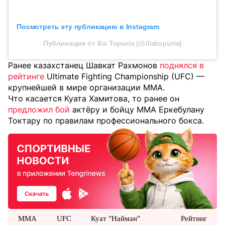
Посмотреть эту публикацию в Instagram
Публикация от Ilia Topuria (@iliatopuria)
Ранее казахстанец Шавкат Рахмонов
поднялся в
рейтинге
Ultimate Fighting Championship (UFC) —
крупнейшей в мире организации MMA.
Что касается Куата Хамитова, то ранее он
предложил бой
актёру и бойцу MMA Еркебулану
Токтару по правилам профессионального бокса.
MMA
UFC
Куат "Найман"
Рейтинг