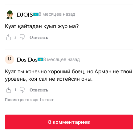
DJOIS
8 месяцев назад
Қуат қайтадан қуып жүр ма?
2
Ответить
D
Dos Dos
8 месяцев назад
Куат ты конечно хороший боец, но Арман не твой
уровень, коя сал не истейсин оны.
1
Ответить
Посмотреть еще 1 ответ
8 комментариев