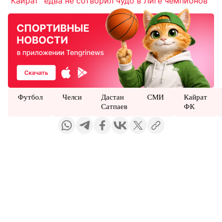
"Кайрат" едва не сотворил чудо в Лиге чемпионов
Футбол
Челси
Дастан
СМИ
Кайрат
Сатпаев
ФК