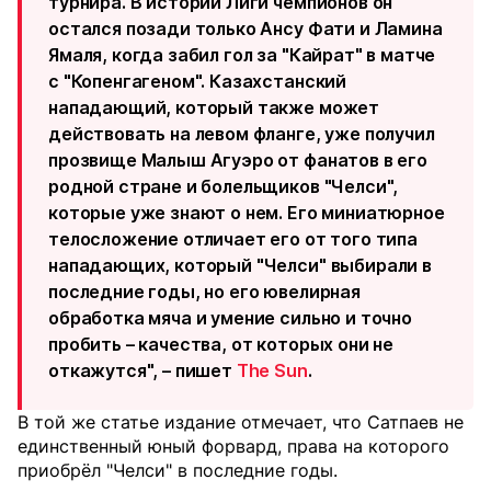
турнира. В истории Лиги чемпионов он
остался позади только Ансу Фати и Ламина
Ямаля, когда забил гол за "Кайрат" в матче
с "Копенгагеном". Казахстанский
нападающий, который также может
действовать на левом фланге, уже получил
прозвище Малыш Агуэро от фанатов в его
родной стране и болельщиков "Челси",
которые уже знают о нем. Его миниатюрное
телосложение отличает его от того типа
нападающих, который "Челси" выбирали в
последние годы, но его ювелирная
обработка мяча и умение сильно и точно
пробить – качества, от которых они не
откажутся", – пишет
The Sun
.
В той же статье издание отмечает, что Сатпаев не
единственный юный форвард, права на которого
приобрёл "Челси" в последние годы.