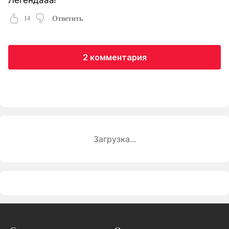
14
Ответить
2 комментария
Загрузка...