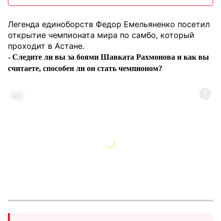
Легенда единоборств Федор Емельяненко посетил
открытие чемпионата мира по самбо, который
проходит в Астане.
- Следите ли вы за боями Шавката Рахмонова и как вы
считаете, способен ли он стать чемпионом?