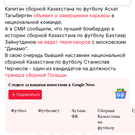
Капитан сборной Казахстана по футболу Асхат
Тагыберген
объявил о завершении карьеры
в
национальной команде.
А в СМИ сообщили, что лучший бомбардир в
истории сборной Казахстана по футболу Бахтиер
Зайнутдинов
не ведет переговоров
с московским
"Динамо".
В свою очередь бывший наставник национальной
сборной Казахстана по футболу Станислав
Черчесов - один из кандидатов на должность
тренера сборной Польши
Следите за нашими новостями в Google News
Подписаться
Футбол
Футболист
Астана
Сборная
Г
ФК
Казахстана
по
футболу