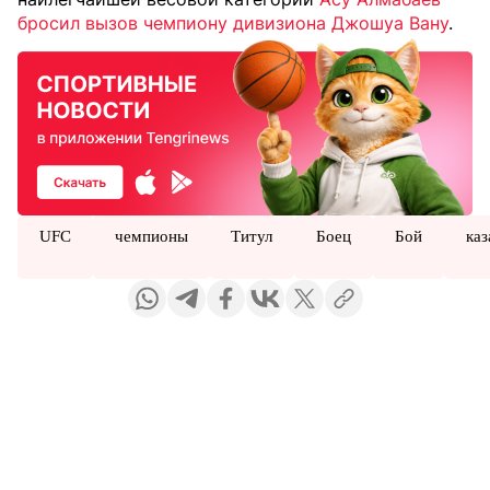
бросил вызов чемпиону дивизиона Джошуа Вану
.
UFC
чемпионы
Титул
Боец
Бой
каз