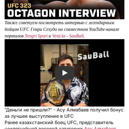
Также советуем посмотреть интервью с легендарным
бойцом UFC Генри Сехудо
на совместном YouTube-канале
порталов
Tengri Sport
и
Vesti.kz
-
SauBall
.
Смотреть видео YouTube
“Деньги не пришли?“ - Асу Алмабаев получил бонус
за лучшее выступление в UFC
Ранее казахстанский боец UFC, представитель
наилегчайшей весовой категории
Асу Алмабаев