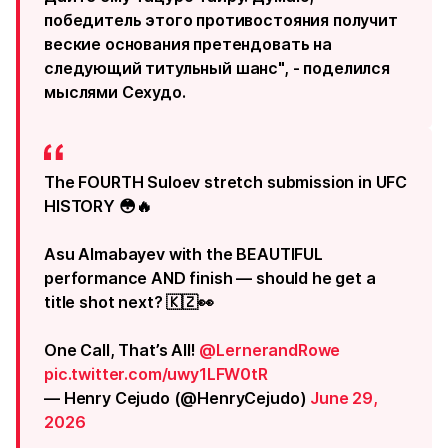
победитель этого противостояния получит
веские основания претендовать на
следующий титульный шанс", - поделился
мыслями Сехудо.
The FOURTH Suloev stretch submission in UFC
HISTORY 😳🔥
Asu Almabayev with the BEAUTIFUL
performance AND finish — should he get a
title shot next? 🇰🇿👀
One Call, That’s All!
@LernerandRowe
pic.twitter.com/uwy1LFW0tR
— Henry Cejudo (@HenryCejudo)
June 29,
2026