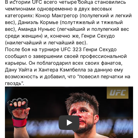
В истории UFC всего четыре бойца становились
чемпионами одновременно в двух весовых
категориях: Конор Макгрегор (полулегкий и легкий
вес), Даниэль Кормье (полутяжелый и тяжелый
вес), Аманда Нуньес (легчайший и полулегкий вес
среди женщин) и, конечно же, Генри Сехудо
(наилегчайший и легчайший вес).
После боя на турнире UFC 323 Генри Сехудо
сообщил о завершении своей профессиональной
карьеры. Он поблагодарил всех своих фанатов,
Дану Уайта и Хантера Кэмпбелла за данную ему
возможность и добавил, что "повесил перчатки на
гвоздь".
Смотреть видео YouTube