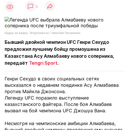
2
Кадры из видео; Tengrinews.kz / Николай Пичененко
Бывший двойной чемпион UFC Генри Сехудо
предложил лучшему бойцу промоушена из
Казахстана Асу Алмабаеву нового соперника,
передаёт
Tengri Sport
.
Генри Сехудо в своих социальных сетях
высказался о недавнем поединке Асу Алмабаева
против Майкла Джонсона.
Легенду UFC поразило выступление
казахстанского файтера. После боя Алмабаев
вызвал на бой чемпиона UFC Джошуа Вана.
Несмотря на чемпионские амбиции Алмабаева,
бывший двойной чемпион предложил ему сначала