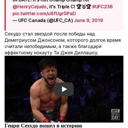
@HenryCejudo
, it's Triple C! 🏆🥇🏆
#UFC238
pic.twitter.com/u6fUgrGPaD
— UFC Canada (@UFC_CA)
June 9, 2019
Сехудо стал звездой после победы над
Деметриусом Джонсоном, которого долгое время
считали непобедимым, а также благодаря
эффектному нокауту Ти Джея Диллашоу.
Смотреть видео YouTube
Генри Сехудо вошел в историю