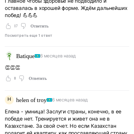
Главное чтобы здоровье не подводило и
оставалась в хорошей форме. Ждём дальнейших
побед! 💪💪💪
17
Ответить
Посмотреть еще 1 ответ
Batique
6 месяцев назад
👏👏👏
8
Ответить
H
helen of troy
6 месяцев назад
Елена - умница! Заслуги страны, конечно, в ее
победе нет. Тренируется и живет она не в
Казахстане. За свой счет. Но если Казахстан
подарит ей квартиру, как прославляющей страну,