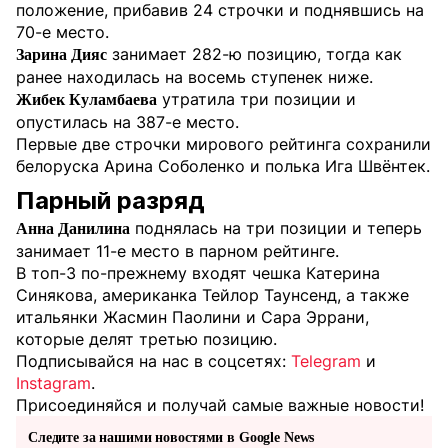
положение, прибавив 24 строчки и поднявшись на
70-е место.
занимает 282-ю позицию, тогда как
Зарина Дияс
ранее находилась на восемь ступенек ниже.
утратила три позиции и
Жибек Куламбаева
опустилась на 387-е место.
Первые две строчки мирового рейтинга сохранили
белоруска Арина Соболенко и полька Ига Швёнтек.
Парный разряд
поднялась на три позиции и теперь
Анна Данилина
занимает 11-е место в парном рейтинге.
В топ-3 по-прежнему входят чешка Катерина
Синякова, американка Тейлор Таунсенд, а также
итальянки Жасмин Паолини и Сара Эррани,
которые делят третью позицию.
Подписывайся на нас в соцсетях:
Telegram
и
Instagram
.
Присоединяйся и получай самые важные новости!
Следите за нашими новостями в Google News