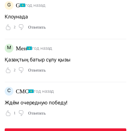
G
G
год назад
Клоунада
2
Ответить
М
Мен
год назад
Қазақтың батыр сұлу қызы
2
Ответить
С
СМС
год назад
Ждём очередную победу!
1
Ответить