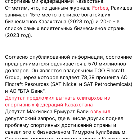
спортивными федерациями Казахстана.
Отметим, что, по данным журнала
Forbes
, Ракишев
занимает 15-е место в списке богатейших
бизнесменов Казахстана (2023 год) и 20-е - в
списке самых влиятельных бизнесменов страны
(2023 год).
Согласно опубликованной информации, состояние
предпринимателя оценивается в 570 миллионов
долларов. Он является владельцем ТОО Fincraft
Group, через которое владеет 78,39 процента АО
Fincraft Resources (SAT Nickel и SAT Petrochemicals)
и АО "БТА Банк".
Депутат предложил выгнать олигархов из
спортивных федераций Казахстана
Депутат Мажилиса Ермурат Бапи
озвучил
депутатский запрос, где в числе других поднял
проблему спортивных достижений страны и
связал это с бизнесменом Тимуром Кулибаевым.
Советник министра туризма и спорта Казахстана