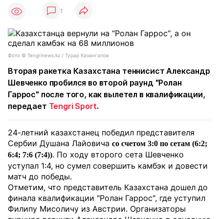
1
Фото ©️ Tengrinews.kz / Турар Казангапов
Вторая ракетка Казахстана теннисист Александр
Шевченко пробился во второй раунд "Ролан
Гаррос" после того, как вылетел в квалификации,
передает
Tengri Sport
.
24-летний казахстанец победил представителя
Сербии Душана Лайовича
со счетом 3:0 по сетам (6:2;
. По ходу второго сета Шевченко
6:4; 7:6 (7:4))
уступал 1:4, но сумел совершить камбэк и довести
матч до победы.
Отметим, что представитель Казахстана дошел до
финала квалификации "Ролан Гаррос", где уступил
Филипу Мисоличу из Австрии. Организаторы