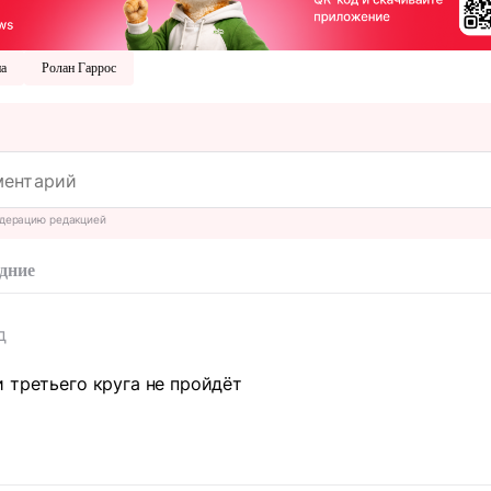
на
Ролан Гаррос
дерацию редакцией
дние
д
 третьего круга не пройдёт
т