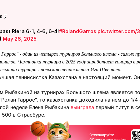
 💃
past Riera 6-1, 4-6, 6-4!
#RolandGarros
pic.twitter.com/
)
May 26, 2025
Гаррос" - один из четырех турниров Большого шлема - самых 
налов. Чемпионка турнира в 2025 году заработает гонорар в ра
льница турнира - польская теннисистка Ига Швентек.
учшая теннисистка Казахстана в настоящий момент. Он
м Рыбакиной на турнирах Большого шлема является по
"Ролан Гаррос", то казахстанка доходила на нем до 1/4 
лой неделе Елена Рыбакина
выиграла
первый титул в с
 500 в Страсбуре.