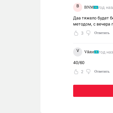
В
год наз
ВNM
Даа тяжело будет б
методом, с вечера п
3
Ответить
V
год на
Viktor
40/60
2
Ответить