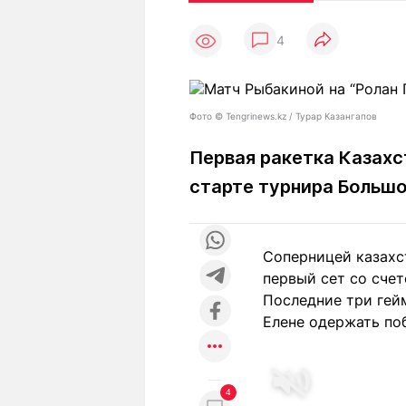
Статьи
Выгодно
В
4
Погода
Полезно
Т
Спецпроекты
Любопытно
Л
ч
Рейтинги
Гороскопы
Фото ©️ Tengrinews.kz / Турар Казангапов
Рецепты
Первая ракетка Казахс
старте турнира Большо
О проекте
Соперницей казахс
первый сет со счето
Редакция
Ре
Последние три гей
+7 (777) 001 44 99
Елене одержать побе
4