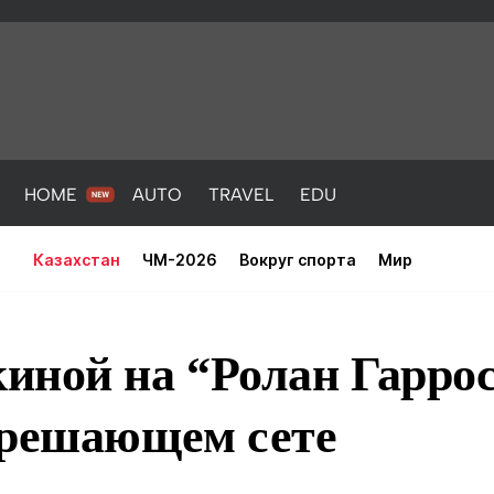
HOME
AUTO
TRAVEL
EDU
Казахстан
ЧМ-2026
Вокруг спорта
Мир
иной на “Ролан Гаррос
 решающем сете
PORT
HEALTH
HOME
AUTO
Новости
порт
Новости
Новости