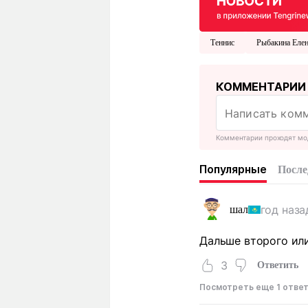
Теннис
Рыбакина Еле
КОММЕНТАРИИ
Комментарии проходят мо
Популярные
После
год наза
шал
Дальше второго или
3
Ответить
Посмотреть еще 1 отве