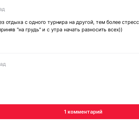
ад
ез отдыха с одного турнира на другой, тем более стрес
риняв "на грудь" и с утра начать разносить всех))
зад
1 комментарий