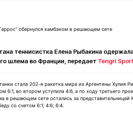
Статьи
округ спорта
Статьи
Полезное
ренды
Блоги
ига
Обзоры
емпионов
Спецпроек
тана теннисистка Елена Рыбакина одержал
го шлема во Франции, передает
Tengri Spor
Контакты редакции
Вакансии
Реклама
Пресс-центр
танки стала 202-я ракетка мира из Аргентины Хулия Р
м 6:1, во втором уступила 4:6, а по ходу третьего прои
клама
ма в решающем сете остались за представительницей К
+7 (700) 3 888 188
ду со счетом 6:1; 4:6; 6:4.