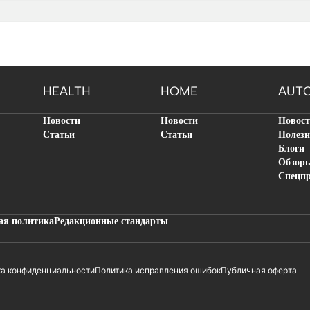
HEALTH
HOME
AUT
Новости
Новости
Новос
Статьи
Статьи
Полезн
Блоги
Обзор
Спецп
ая политика
Редакционные стандарты
ка конфиденциальности
Политика исправления ошибок
Публичная оферта