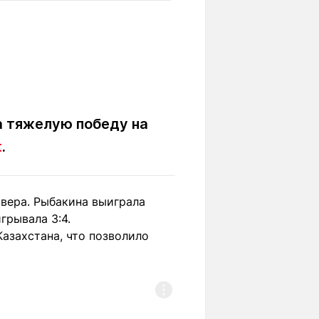
Вокруг света
Образование
Путевые
Учебные
заметки
заведения
Маршруты
ты
Заилийского
Алатау
а тяжелую победу на
t
.
Светлая тема
ивера. Рыбакина выиграла
грывала 3:4.
Мы в социальных сетях
азахстана, что позволило