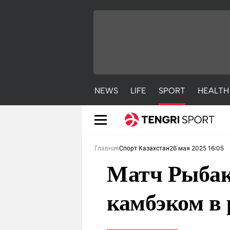
NEWS
LIFE
SPORT
HEALTH
26 мая 2025 16:05
Главная
Спорт Казахстан
Матч Рыбак
камбэком в
NEWS
LIFE
S
Новости
Красиво
С