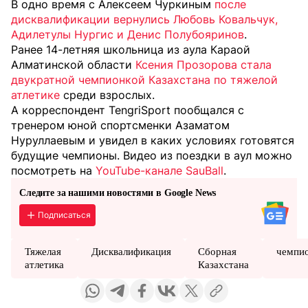
В одно время с Алексеем Чуркиным
после
дисквалификации вернулись Любовь Ковальчук,
Адилетулы Нургис и Денис Полубояринов
.
Ранее 14-летняя школьница из аула Караой
Алматинской области
Ксения Прозорова стала
двукратной чемпионкой Казахстана по тяжелой
атлетике
среди взрослых.
А корреспондент TengriSport пообщался с
тренером юной спортсменки Азаматом
Нуруллаевым и увидел в каких условиях готовятся
будущие чемпионы. Видео из поездки в аул можно
посмотреть на
YouTube-канале SauBall
.
Следите за нашими новостями в Google News
Подписаться
Тяжелая
Дисквалификация
Сборная
чемпи
атлетика
Казахстана