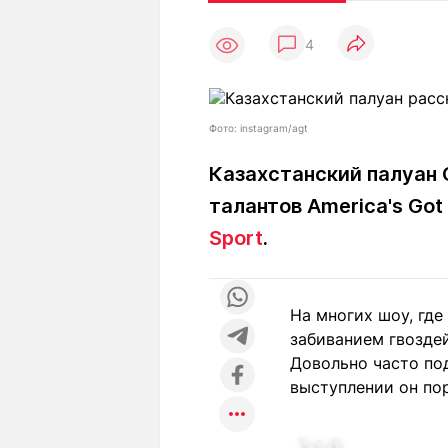
Статьи
Выгодно
В
4
Погода
Полезно
Т
Спецпроекты
Любопытно
Л
ч
Рейтинги
Гороскопы
Фото: instagram/agt
Рецепты
Казахстанский палуан 
талантов America's Got
О проекте
Sport
.
На многих шоу, где
Редакция
Ре
забиванием гвозде
+7 (777) 001 44 99
Довольно часто по
выступлении он пор