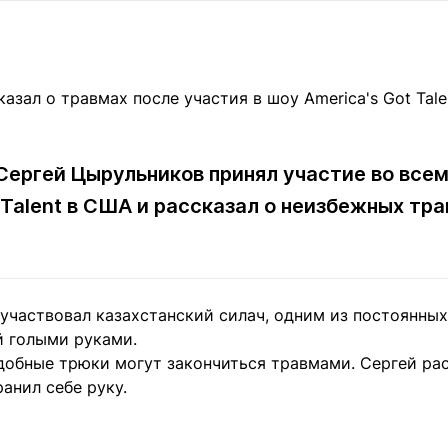
Статьи
округ спорта
Статьи
Полезное
ренды
Блоги
ига
Обзоры
емпионов
Спецпроек
Сергей Цырульников принял участие во все
 Talent в США и рассказал о неизбежных тр
Контакты редакции
Вакансии
Реклама
Пресс-центр
 участвовал казахстанский силач, одним из постоянны
клама
й голыми руками.
+7 (700) 3 888 188
добные трюки могут закончиться травмами. Сергей рас
анил себе руку.