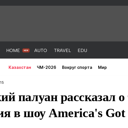
HOME
AUTO
TRAVEL
EDU
Казахстан
ЧМ-2026
Вокруг спорта
Мир
:15
ий палуан рассказал о
ия в шоу America's Got 
PORT
HEALTH
HOME
AUTO
Новости
порт
Новости
Новости