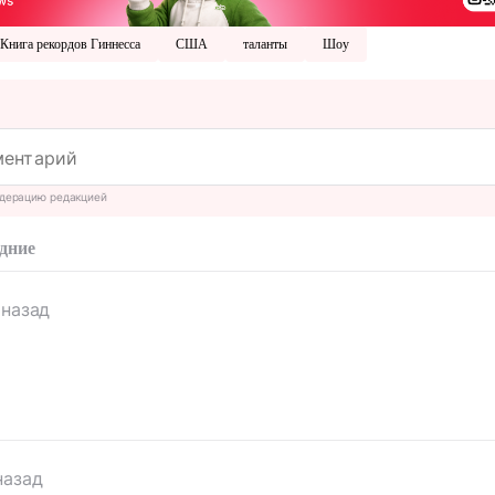
Книга рекордов Гиннесса
США
таланты
Шоу
дерацию редакцией
дние
 назад
назад