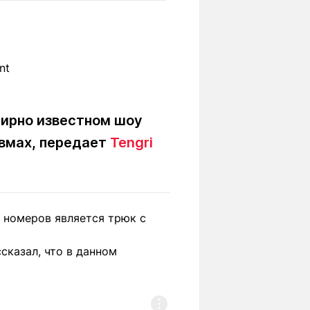
Вокруг света
Образование
Путевые
Учебные
заметки
заведения
Маршруты
ты
Заилийского
Алатау
мирно известном шоу
авмах, передает
Tengri
Светлая тема
х номеров является трюк с
Мы в социальных сетях
сказал, что в данном