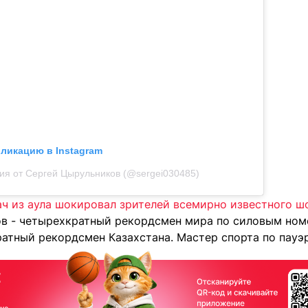
бликацию в Instagram
ия от Сергей Цырульников (@sergei030485)
ч из аула шокировал зрителей всемирно известного шоу
в - четырехкратный рекордсмен мира по силовым ном
атный рекордсмен Казахстана. Мастер спорта по пауэр