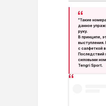
"Такие номер
данное упражн
руку.
В принципе, э
выступления. 
с салфеткой в
Последствий н
силовыми ном
Tengri Sport.