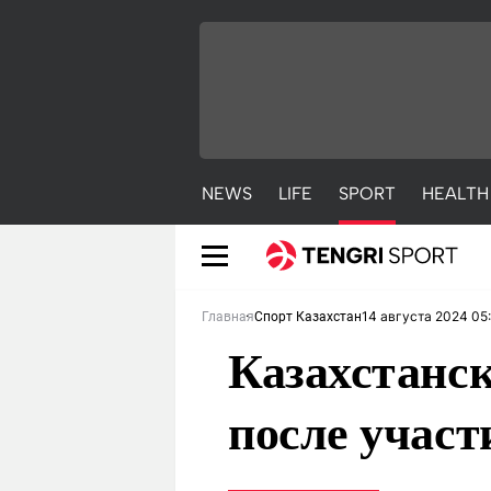
NEWS
LIFE
SPORT
HEALTH
14 августа 2024 05
Главная
Спорт Казахстан
Казахстанск
после участ
NEWS
LIFE
S
Новости
Красиво
С