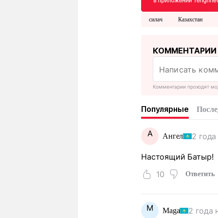
силач
Казахстан
КОММЕНТАРИИ
Комментарии проходят мо
Популярные
После
А
2 года
Ангел
Настоящий Батыр!
10
Ответить
M
2 года 
Maga