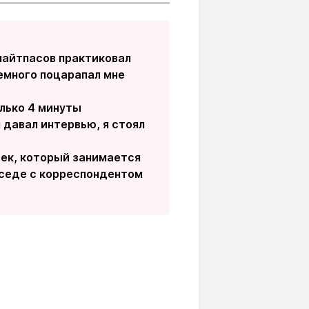
найтпасов практиковал
немного поцарапал мне
олько 4 минуты
я давал интервью, я стоял
век, который занимается
еседе с корреспондентом