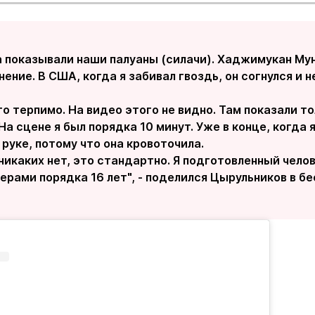
а показывали наши палуаны (силачи). Хаджимукан Му
ение. В США, когда я забивал гвоздь, он согнулся и 
то терпимо. На видео этого не видно. Там показали т
На сцене я был порядка 10 минут. Уже в конце, когда 
 руке, потому что она кровоточила.
икаких нет, это стандартно. Я подготовленный чело
ерами порядка 16 лет", - поделился Цырульников в б